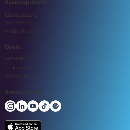
Asiakaspalvelu
tuki@rockway.fi
045 7731 1111
Arkisin klo 09:00 -15:00
Osoite
Lemuntie 3-5
Rockway Oy
00510 Helsinki
Seuraa meitä