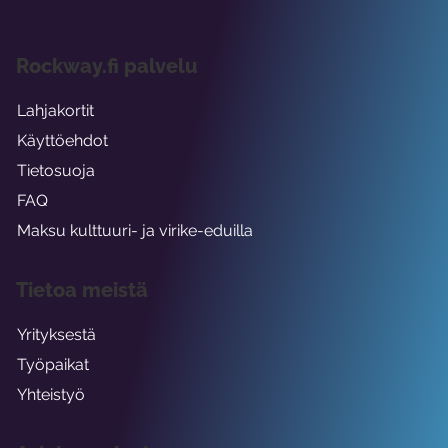
Rockway.fi palvelu
Lahjakortit
Käyttöehdot
Tietosuoja
FAQ
Maksu kulttuuri- ja virike-eduilla
Tietoa meistä
Yrityksestä
Työpaikat
Yhteistyö