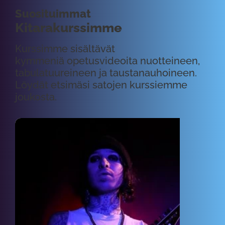
Suosituimmat
Kitarakurssimme
Kurssimme sisältävät
kymmeniä opetusvideoita nuotteineen,
tabulatuureineen ja taustanauhoineen.
Löydät etsimäsi satojen kurssiemme
joukosta.