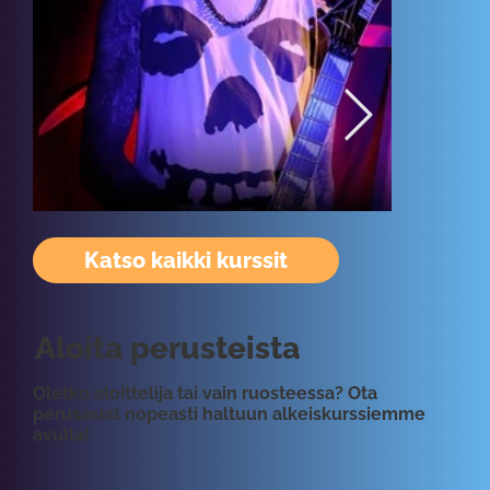
Katso kaikki kurssit
Aloita perusteista
Oletko aloittelija tai vain ruosteessa? Ota
perusasiat nopeasti haltuun alkeiskurssiemme
avulla!