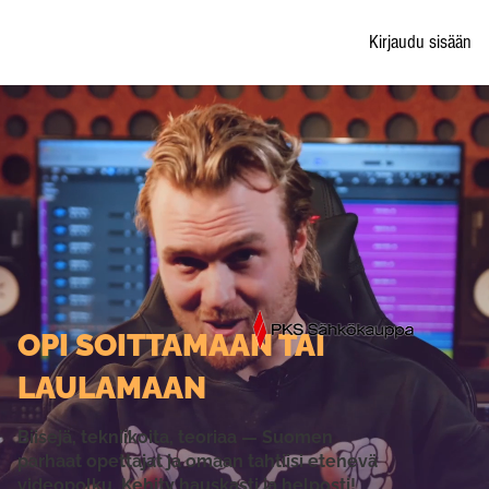
Kirjaudu sisään
OPI SOITTAMAAN TAI
LAULAMAAN
Biisejä, tekniikoita, teoriaa — Suomen
parhaat opettajat ja omaan tahtiisi etenevä
videopolku. Kehity hauskasti ja helposti!