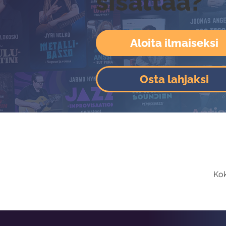
sisältää?
Aloita ilmaiseksi
Osta lahjaksi
Kok