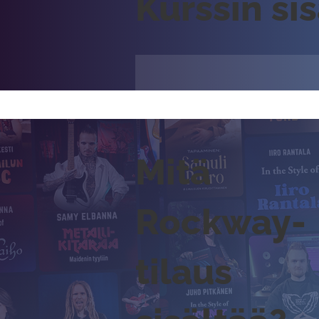
Kurssin si
Mitä
Rockway-
tilaus