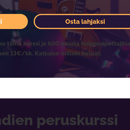
i
Osta lahjaksi
so tämä kurssi ja 600 muuta huippuopettajilta
aen 13€/kk. Katkaise milloin haluat.
dien peruskurssi