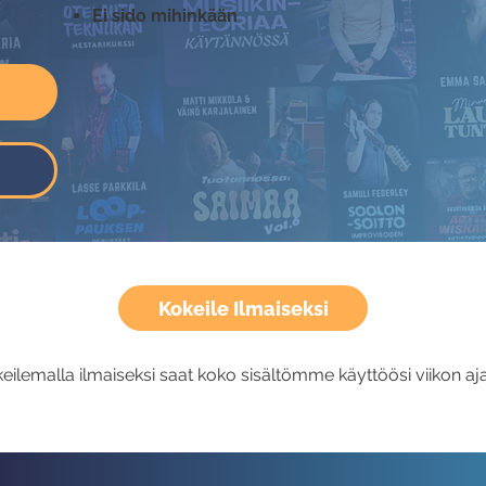
Ei sido mihinkään
Kokeile Ilmaiseksi
eilemalla ilmaiseksi saat koko sisältömme käyttöösi viikon aja