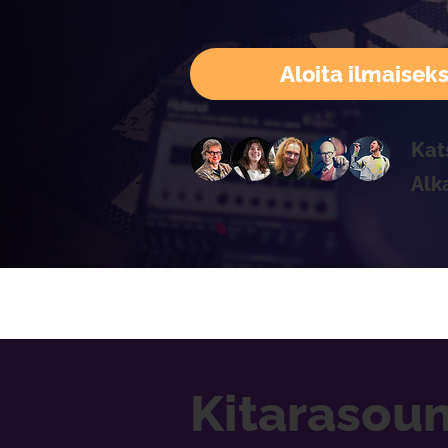
Aloita ilmaiseks
Kat
Alk
Kitarasoun