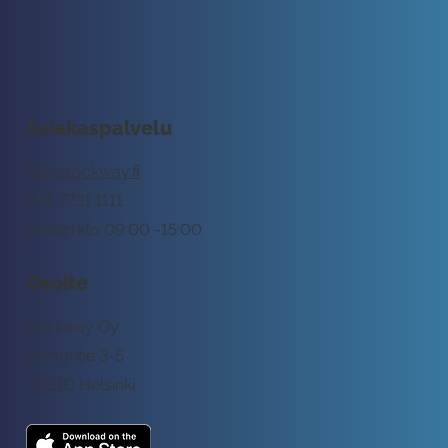
Asiakaspalvelu
tuki@rockway.fi
045 7731 1111
Arkisin klo 09:00 -15:00
Osoite
Rockway Oy
Lemuntie 3-5
00510 Helsinki