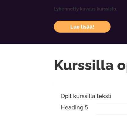
Lyhennetty kuvaus kurssista.
Lue lisää!
Kurssilla o
Opit kurssilla teksti
Heading 5