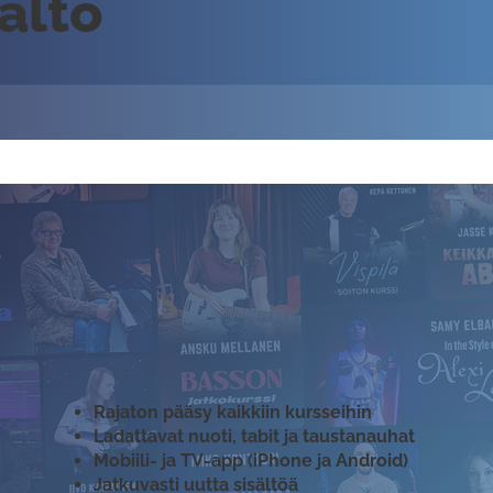
sältö
Rajaton pääsy kaikkiin kursseihin
Ladattavat nuoti, tabit ja taustanauhat
Mobiili- ja TV-app (iPhone ja Android)
Jatkuvasti uutta sisältöä