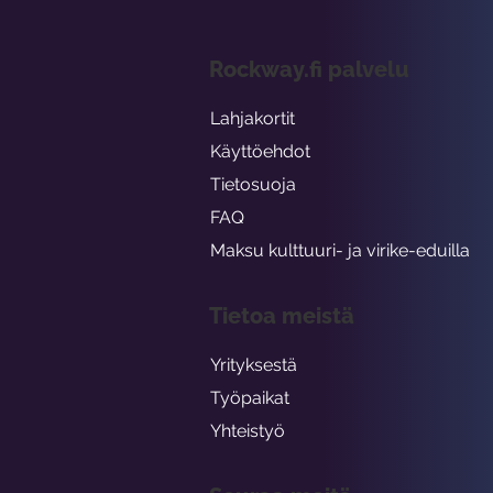
Rockway.fi palvelu
Lahjakortit
Käyttöehdot
Tietosuoja
FAQ
Maksu kulttuuri- ja virike-eduilla
Tietoa meistä
Yrityksestä
Työpaikat
Yhteistyö