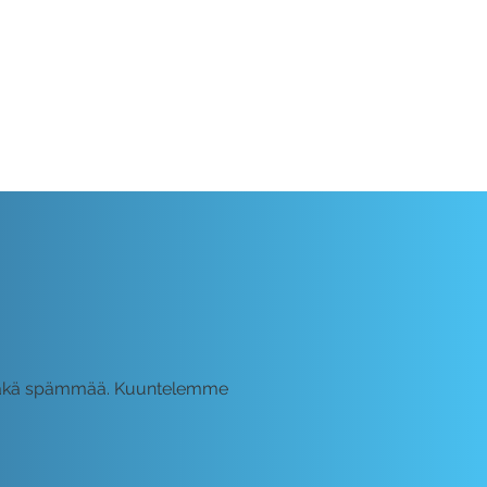
i, äläkä spämmää. Kuuntelemme