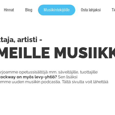
Hinnat
Blog
Musiikintekijöille
Osta lahjaksi
Ti
aja, artisti -
MEILLE MUSIIKK
rjoamme opetussisältöjä mm. säveltäjille, tuottajille
ä Rockway on myös levy-yhtiö?
Sen lisäksi
semme uuden musiikin podcastia. Tältä sivulta voit lähettää