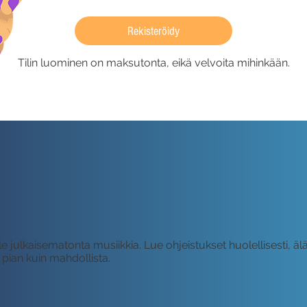
Rekisteröidy
Tilin luominen on maksutonta, eikä velvoita mihinkään.
ille julkaisematonta musiikkia. Lue ohjeistukset huolellisest
n pian kuin mahdollista.