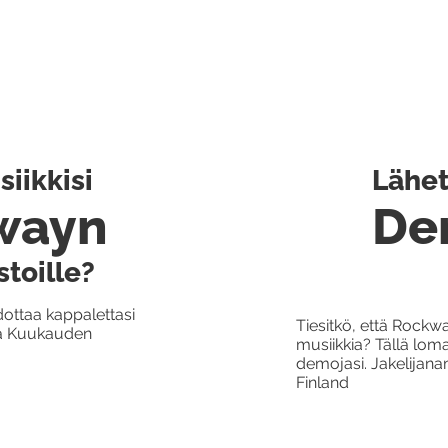
iikkisi
Lähet
wayn
De
stoille?
dottaa kappalettasi
Tiesitkö, että Rockw
 ja Kuukauden
musiikkia? Tällä loma
demojasi. Jakelijan
Finland