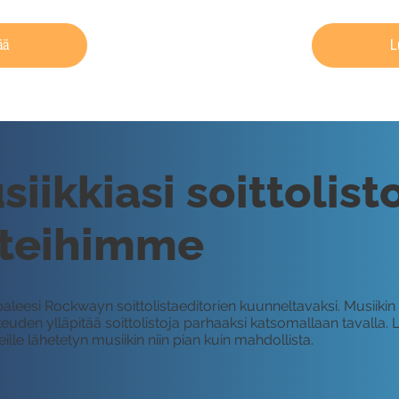
ää
L
iikkiasi soittolis
steihimme
aleesi Rockwayn soittolistaeditorien kuunneltavaksi. Musiikin l
den ylläpitää soittolistoja parhaaksi katsomallaan tavalla. Lu
 lähetetyn musiikin niin pian kuin mahdollista.