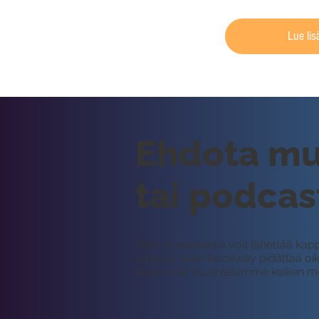
Lue lis
Ehdota mus
tai podca
Tällä lomakkeella voit lähettää kapp
pääsyä, vaan Rockway pidättää oikeu
spämmää. Kuuntelemme kaiken meille