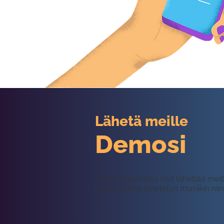
Lähetä meille
Demosi
Tällä lomakkeella voit lähettää me
kaiken meille lähetetyn musiikin nii