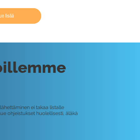
ue lisää
toillemme
ähettäminen ei takaa listalle
e ohjeistukset huolellisesti, äläkä