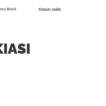
etoa Meistä
Kirjaudu sisään
IASI