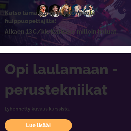
Katso tämä kurssi ja 600 muuta
huippuopettajilta!
Alkaen 13€/kk. Katkaise milloin haluat.
Opi laulamaan -
perustekniikat
Lyhennetty kuvaus kurssista.
Lue lisää!