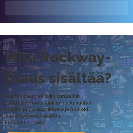
Mitä Rockway-
tilaus sisältää?
Rajaton pääsy kaikkiin kursseihin
Ladattavat nuoti, tabit ja taustanauhat
Mobiili- ja TV-app (iPhone ja Android)
Jatkuvasti uutta sisältöä
Ei sido mihinkään