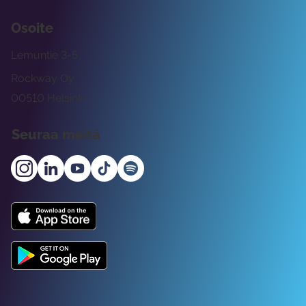
Osoite
Lemuntie 3-5
Rockway Oy
00510 Helsinki
Seuraa meitä