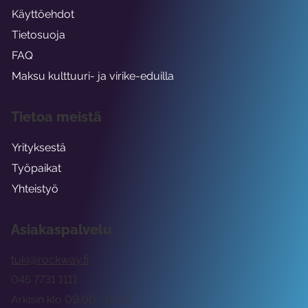
Käyttöehdot
Tietosuoja
FAQ
Maksu kulttuuri- ja virike-eduilla
Tietoa meistä
Yrityksestä
Työpaikat
Yhteistyö
Asiakaspalvelu
tuki@rockway.fi
045 7731 1111
Arkisin klo 09:00 -15:00