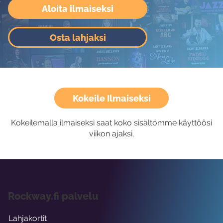
Aloita ilmaiseksi
Osta lahjaksi
Kokeile Ilmaiseksi
Kokeilemalla ilmaiseksi saat koko sisältömme käyttöösi
viikon ajaksi.
Rockway.fi palvelu
Lahjakortit