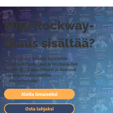
Mitä Rockway-
tilaus sisältää?
Rajaton pääsy kaikkiin kursseihin
Ladattavat nuoti, tabit ja taustanauhat
Mobiili- ja TV-app (iPhone ja Android)
Jatkuvasti uutta sisältöä
Ei sido mihinkään
Aloita ilmaiseksi
Osta lahjaksi