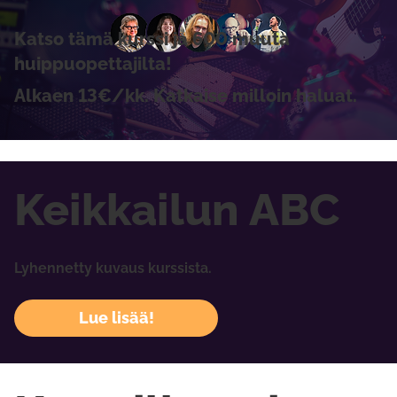
Katso tämä kurssi ja 600 muuta
huippuopettajilta!
Alkaen 13€/kk. Katkaise milloin haluat.
Keikkailun ABC
Lyhennetty kuvaus kurssista.
Lue lisää!