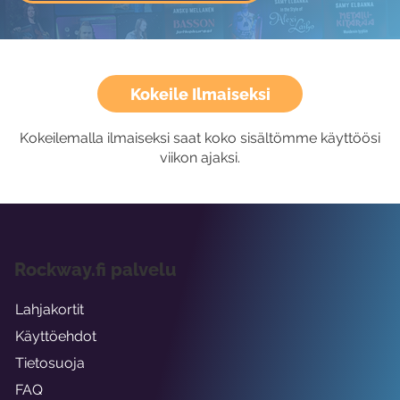
Kokeile Ilmaiseksi
Kokeilemalla ilmaiseksi saat koko sisältömme käyttöösi
viikon ajaksi.
Rockway.fi palvelu
Lahjakortit
Käyttöehdot
Tietosuoja
FAQ