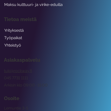
Maksu kulttuuri- ja virike-eduilla
Tietoa meistä
Yrityksestä
Työpaikat
Yhteistyö
Asiakaspalvelu
tuki@rockway.fi
045 7731 1111
Arkisin klo 09:00 -15:00
Osoite
Lemuntie 3-5