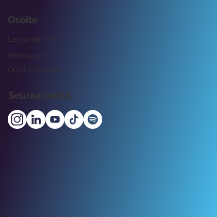
Osoite
Lemuntie 3-5
Rockway Oy
00510 Helsinki
Seuraa meitä