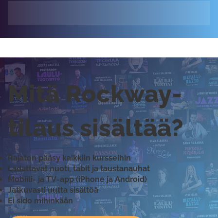
Mitä Rockway-
tilaus sisältää?
Rajaton pääsy kaikkiin kursseihin
Ladattavat nuoti, tabit ja taustanauhat
Mobiili- ja TV-app (iPhone ja Android)
Jatkuvasti uutta sisältöä
Ei sido mihinkään