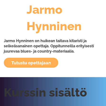
Jarmo
Hynninen
Jarmo Hynninen on huikean taitava kitaristi ja
selkeäsanainen opettaja. Oppitunneilla erityisesti
juurevaa blues- ja country-materiaalia.
Tutustu opettajaan
Kurssin sisältö