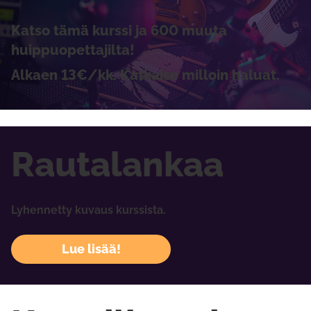
Katso tämä kurssi ja 600 muuta
huippuopettajilta!
Alkaen 13€/kk. Katkaise milloin haluat.
Rautalankaa
Lyhennetty kuvaus kurssista.
Lue lisää!