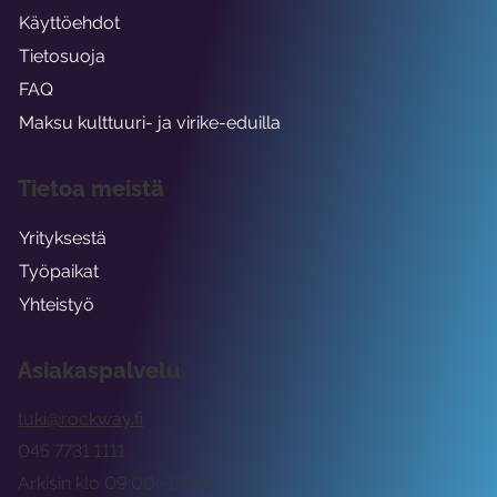
Käyttöehdot
Tietosuoja
FAQ
Maksu kulttuuri- ja virike-eduilla
Tietoa meistä
Yrityksestä
Työpaikat
Yhteistyö
Asiakaspalvelu
tuki@rockway.fi
045 7731 1111
Arkisin klo 09:00 -15:00