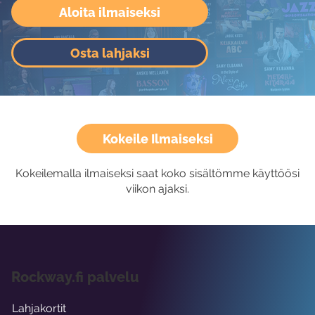
Aloita ilmaiseksi
Osta lahjaksi
Kokeile Ilmaiseksi
Kokeilemalla ilmaiseksi saat koko sisältömme käyttöösi
viikon ajaksi.
Rockway.fi palvelu
Lahjakortit