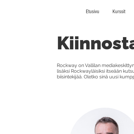
Etusivu
Kurssit
Kiinnost
Rockway on Vallilan mediakeskitt
lisäksi Rockwayläisiksi itseään k
biisintekijää. Oletko sinä uusi ku