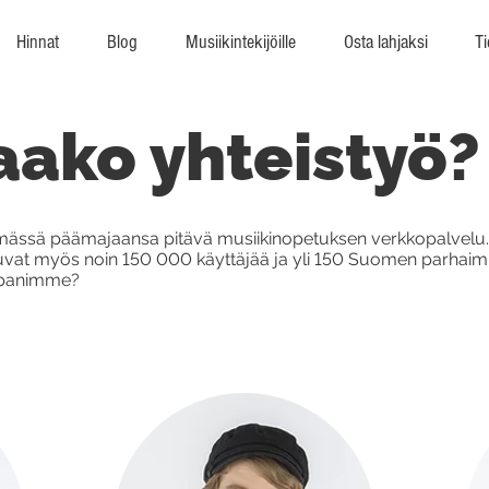
Hinnat
Blog
Musiikintekijöille
Osta lahjaksi
Ti
aako yhteistyö?
ymässä päämajaansa pitävä musiikinopetuksen verkkopalvelu
utsuvat myös noin 150 000 käyttäjää ja yli 150 Suomen parha
mppanimme?