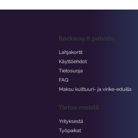
Rockway.fi palvelu
Lahjakortit
Käyttöehdot
Tietosuoja
FAQ
Maksu kulttuuri- ja virike-eduilla
Tietoa meistä
Yrityksestä
Työpaikat