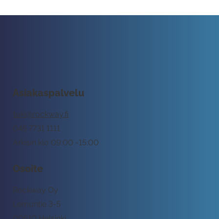
Asiakaspalvelu
tuki@rockway.fi
045 7731 1111
Arkisin klo 09:00 -15:00
Osoite
Rockway Oy
Lemuntie 3-5
00510 Helsinki