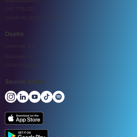
045 7731 1111
Arkisin klo 09:00 -15:00
Osoite
Lemuntie 3-5
Rockway Oy
00510 Helsinki
Seuraa meitä