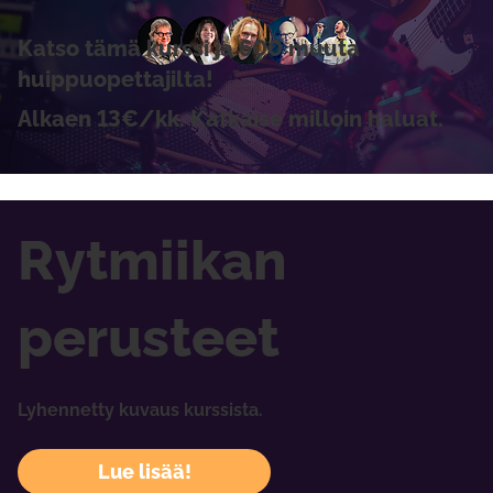
Katso tämä kurssi ja 600 muuta
huippuopettajilta!
Alkaen 13€/kk. Katkaise milloin haluat.
Rytmiikan
perusteet
Lyhennetty kuvaus kurssista.
Lue lisää!