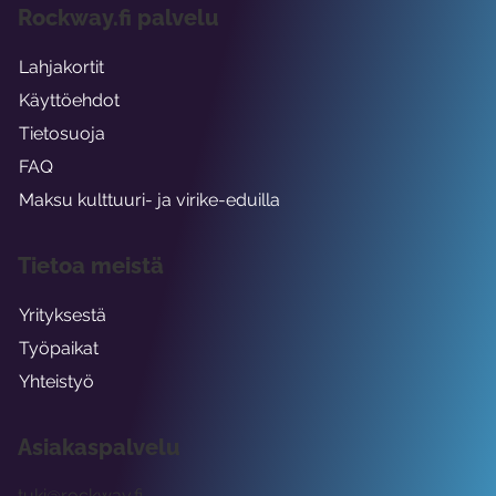
Rockway.fi palvelu
Lahjakortit
Käyttöehdot
Tietosuoja
FAQ
Maksu kulttuuri- ja virike-eduilla
Tietoa meistä
Yrityksestä
Työpaikat
Yhteistyö
Asiakaspalvelu
tuki@rockway.fi