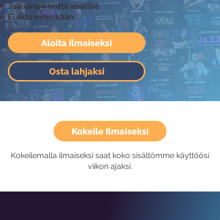
Jatkuvasti uutta sisältöä
Ei sido mihinkään
Aloita ilmaiseksi
Osta lahjaksi
Kokeile Ilmaiseksi
Kokeilemalla ilmaiseksi saat koko sisältömme käyttöösi
viikon ajaksi.