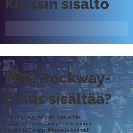
Kurssin sisältö
Mitä Rockway-
tilaus sisältää?
Rajaton pääsy kaikkiin kursseihin
Ladattavat nuoti, tabit ja taustanauhat
Mobiili- ja TV-app (iPhone ja Android)