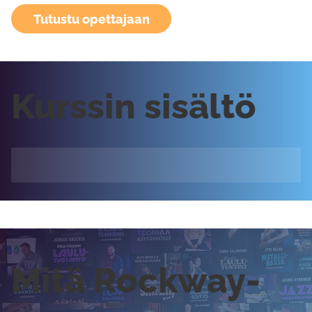
Tutustu opettajaan
Kurssin sisältö
Mitä Rockway-