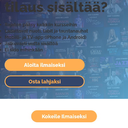
tilaus sisältää?
Rajaton pääsy kaikkiin kursseihin
Ladattavat nuoti, tabit ja taustanauhat
Mobiili- ja TV-app (iPhone ja Android)
Jatkuvasti uutta sisältöä
Ei sido mihinkään
Aloita ilmaiseksi
Osta lahjaksi
Kokeile Ilmaiseksi