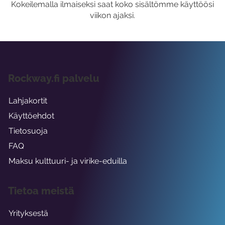
Kokeilemalla ilmaiseksi saat koko sisältömme käyttöösi
viikon ajaksi.
Rockway.fi palvelu
Lahjakortit
Käyttöehdot
Tietosuoja
FAQ
Maksu kulttuuri- ja virike-eduilla
Tietoa meistä
Yrityksestä