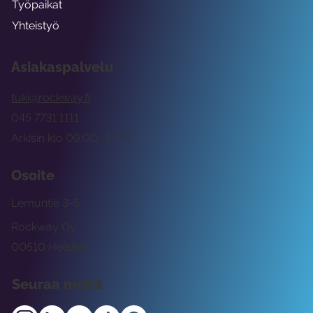
Työpaikat
Yhteistyö
Asiakaspalvelu
tuki@rockway.fi
045 7731 1111
Arkisin klo 09:00 -15:00
Osoite
Lemuntie 3-5
Rockway Oy
00510 Helsinki
Seuraa meitä