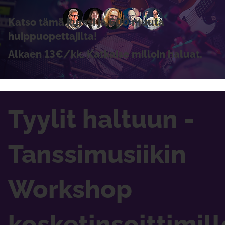
Katso tämä kurssi ja 600 muuta
huippuopettajilta!
Alkaen 13€/kk. Katkaise milloin haluat.
Tyylit haltuun -
Tanssimusiikin
Workshop
kosketinsoittimill