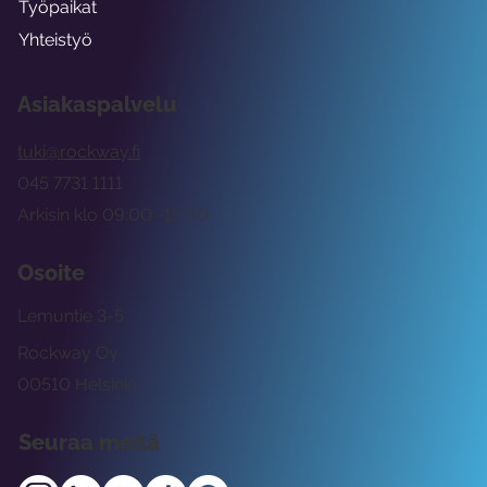
Työpaikat
Yhteistyö
Asiakaspalvelu
tuki@rockway.fi
045 7731 1111
Arkisin klo 09:00 -15:00
Osoite
Lemuntie 3-5
Rockway Oy
00510 Helsinki
Seuraa meitä