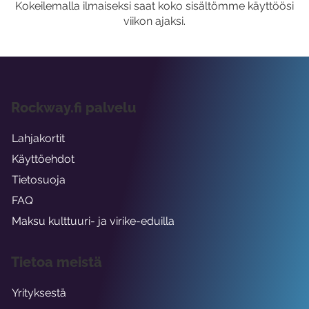
Kokeilemalla ilmaiseksi saat koko sisältömme käyttöösi
viikon ajaksi.
Rockway.fi palvelu
Lahjakortit
Käyttöehdot
Tietosuoja
FAQ
Maksu kulttuuri- ja virike-eduilla
Tietoa meistä
Yrityksestä