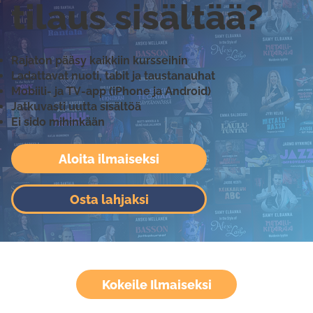
tilaus sisältää?
Rajaton pääsy kaikkiin kursseihin
Ladattavat nuoti, tabit ja taustanauhat
Mobiili- ja TV-app (iPhone ja Android)
Jatkuvasti uutta sisältöä
Ei sido mihinkään
Aloita ilmaiseksi
Osta lahjaksi
Kokeile Ilmaiseksi