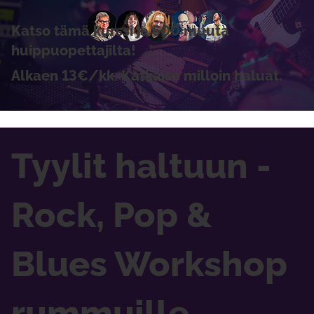
Katso tämä kurssi ja 600 muuta
huippuopettajilta!
Alkaen 13€/kk. Katkaise milloin haluat.
Tyylit haltuun -
Rock, Pop &
Blues Workshop
rummuille