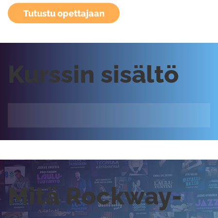
Tutustu opettajaan
Kurssin sisältö
Mitä Rockway-