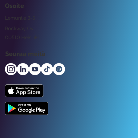
Osoite
Lemuntie 3-5
Rockway Oy
00510 Helsinki
Seuraa meitä