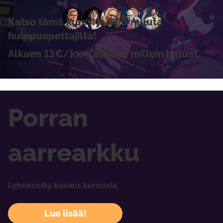
Katso tämä kurssi ja 600 muuta
huippuopettajilta!
Alkaen 13€/kk. Katkaise milloin haluat.
Porran
aarrearkku
Lyhennetty kuvaus kurssista.
Lue lisää!