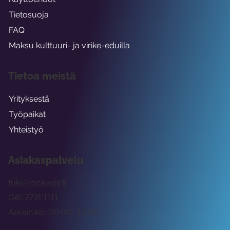
Tietosuoja
FAQ
Maksu kulttuuri- ja virike-eduilla
Tietoa meistä
Yrityksestä
Työpaikat
Yhteistyö
Asiakaspalvelu
tuki@rockway.fi
045 7731 1111
Arkisin klo 09:00 -15:00