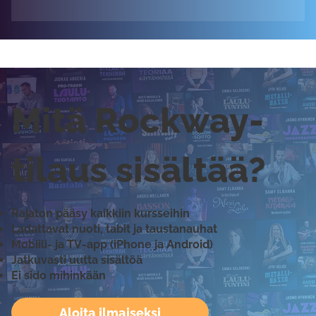
Mitä Rockway-
tilaus sisältää?
Rajaton pääsy kaikkiin kursseihin
Ladattavat nuoti, tabit ja taustanauhat
Mobiili- ja TV-app (iPhone ja Android)
Jatkuvasti uutta sisältöä
Ei sido mihinkään
Aloita ilmaiseksi