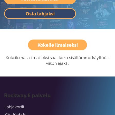
Osta lahjaksi
Kokeile Ilmaiseksi
Kokeilemalla ilmaiseksi saat koko sisältömme käyttöösi
viikon ajaksi.
Rockway.fi palvelu
Lahjakortit
Käyttöehdot