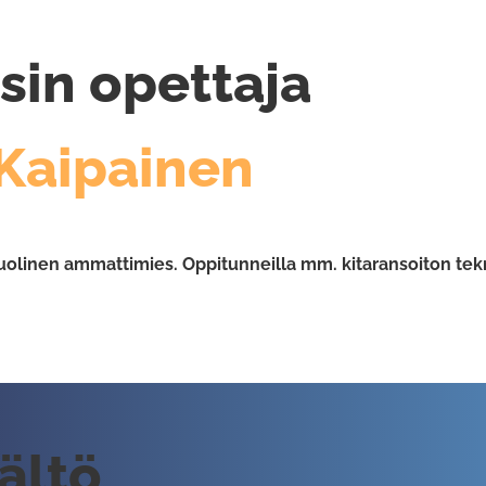
sin opettaja
 Kaipainen
uolinen ammattimies. Oppitunneilla mm. kitaransoiton tekn
sältö