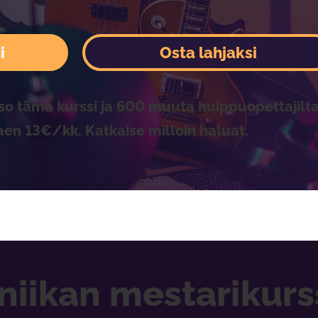
i
Osta lahjaksi
so tämä kurssi ja 600 muuta huippuopettajilta
aen 13€/kk. Katkaise milloin haluat.
niikan mestarikurs