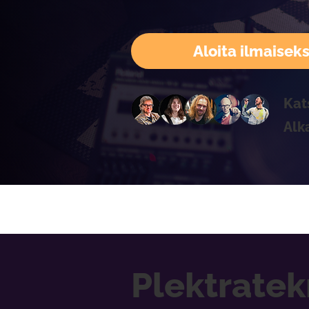
Aloita ilmaiseks
Kat
Alk
Plektratek