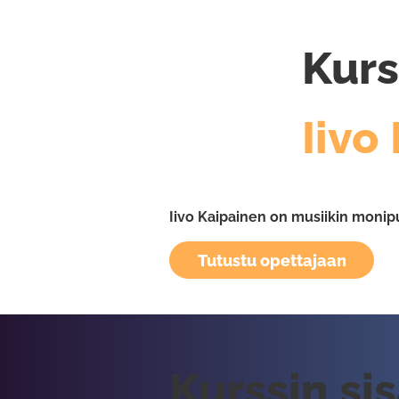
Kurs
Iivo
Iivo Kaipainen on musiikin monip
Tutustu opettajaan
Kurssin si