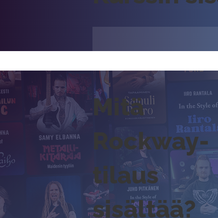
Mitä
Rockway-
tilaus
sisältää?