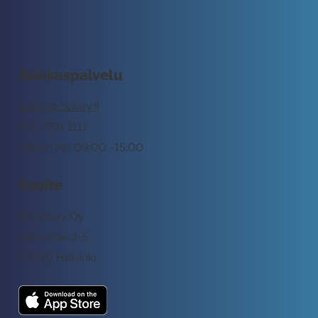
Asiakaspalvelu
tuki@rockway.fi
045 7731 1111
Arkisin klo 09:00 -15:00
Osoite
Rockway Oy
Lemuntie 3-5
00510 Helsinki