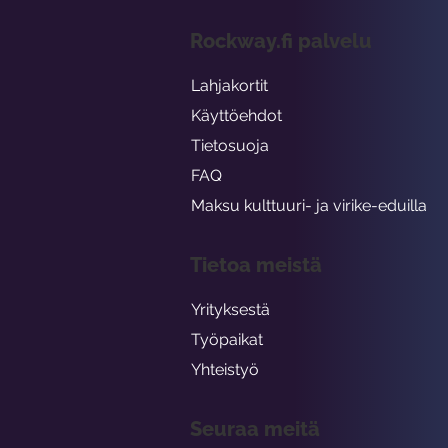
Rockway.fi palvelu
Lahjakortit
Käyttöehdot
Tietosuoja
FAQ
Maksu kulttuuri- ja virike-eduilla
Tietoa meistä
Yrityksestä
Työpaikat
Yhteistyö
Seuraa meitä