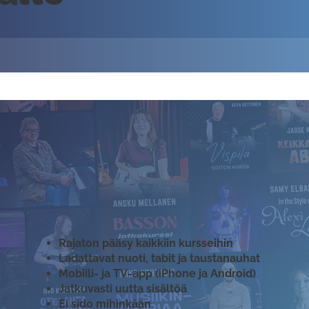
Rajaton pääsy kaikkiin kursseihin
Ladattavat nuoti, tabit ja taustanauhat
Mobiili- ja TV-app (iPhone ja Android)
Jatkuvasti uutta sisältöä
Ei sido mihinkään