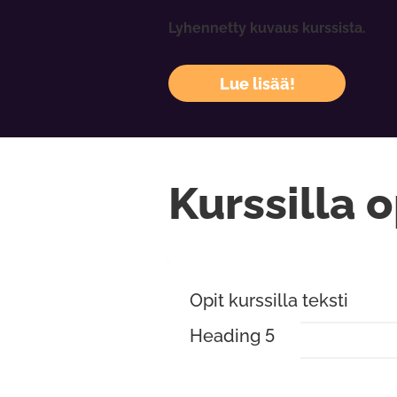
Lyhennetty kuvaus kurssista.
Lue lisää!
Kurssilla o
Opit kurssilla teksti
Heading 5