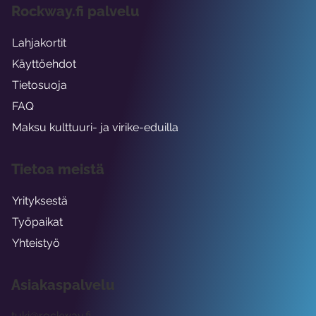
Rockway.fi palvelu
Lahjakortit
Käyttöehdot
Tietosuoja
FAQ
Maksu kulttuuri- ja virike-eduilla
Tietoa meistä
Yrityksestä
Työpaikat
Yhteistyö
Asiakaspalvelu
tuki@rockway.fi