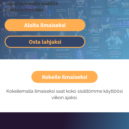
Jatkuvasti uutta sisältöä
Ei sido mihinkään
Aloita ilmaiseksi
Osta lahjaksi
Kokeile Ilmaiseksi
Kokeilemalla ilmaiseksi saat koko sisältömme käyttöösi
viikon ajaksi.