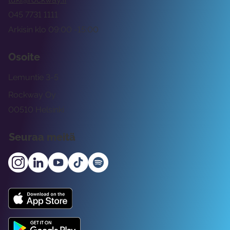
045 7731 1111
Arkisin klo 09:00 -15:00
Osoite
Lemuntie 3-5
Rockway Oy
00510 Helsinki
Seuraa meitä