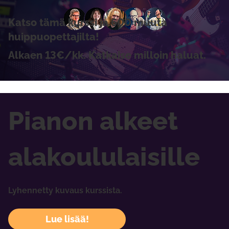
Katso tämä kurssi ja 600 muuta
huippuopettajilta!
Alkaen 13€/kk. Katkaise milloin haluat.
Pianon alkeet
alakoululaisille
Lyhennetty kuvaus kurssista.
Lue lisää!