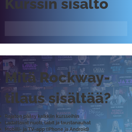
Kurssin sisältö
Mitä Rockway-
tilaus sisältää?
Rajaton pääsy kaikkiin kursseihin
Ladattavat nuoti, tabit ja taustanauhat
Mobiili- ja TV-app (iPhone ja Android)