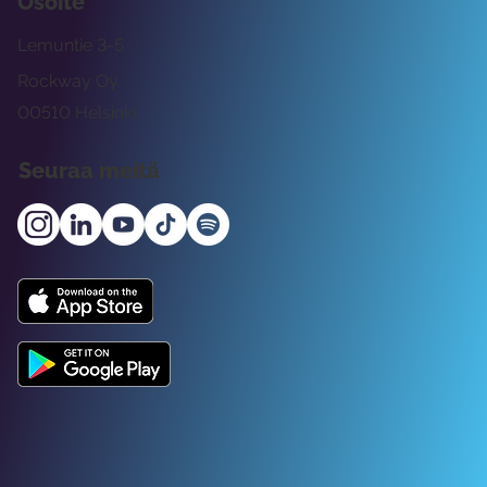
Osoite
Lemuntie 3-5
Rockway Oy
00510 Helsinki
Seuraa meitä