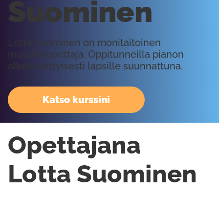
Suominen
Lotta Suominen on monitaitoinen
musiikinopettaja. Oppitunneilla pianon
alkeita erityisesti lapsille suunnattuna.
Katso kurssini
Opettajana
Lotta Suominen