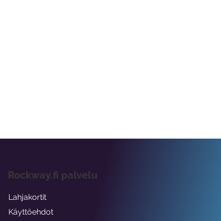
Rockway.fi palvelu
Lahjakortit
Käyttöehdot