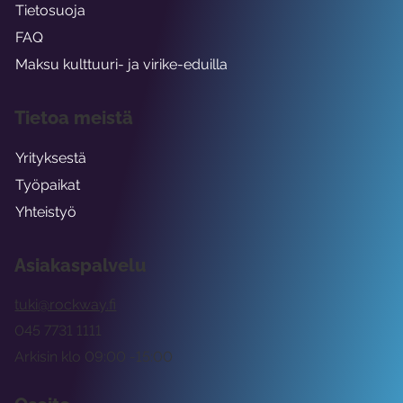
Tietosuoja
FAQ
Maksu kulttuuri- ja virike-eduilla
Tietoa meistä
Yrityksestä
Työpaikat
Yhteistyö
Asiakaspalvelu
tuki@rockway.fi
045 7731 1111
Arkisin klo 09:00 -15:00