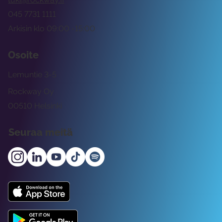
045 7731 1111
Arkisin klo 09:00 -15:00
Osoite
Lemuntie 3-5
Rockway Oy
00510 Helsinki
Seuraa meitä