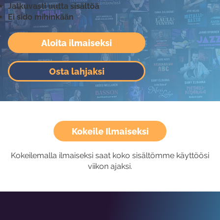
Jatkuvasti uutta sisältöä
Ei sido mihinkään
Aloita ilmaiseksi
Osta lahjaksi
Kokeile Ilmaiseksi
Kokeilemalla ilmaiseksi saat koko sisältömme käyttöösi
viikon ajaksi.