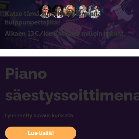
Katso tämä kurssi ja 600 muuta
huippuopettajilta!
Alkaen 13€/kk. Katkaise milloin haluat.
Piano
säestyssoittimen
Lyhennetty kuvaus kurssista.
Lue lisää!