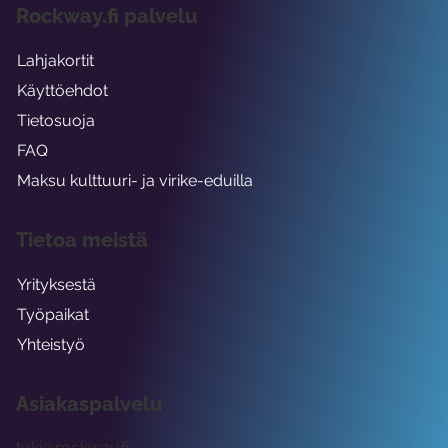
Rockway.fi palvelu
Lahjakortit
Käyttöehdot
Tietosuoja
FAQ
Maksu kulttuuri- ja virike-eduilla
Tietoa meistä
Yrityksestä
Työpaikat
Yhteistyö
Asiakaspalvelu
tuki@rockway.fi