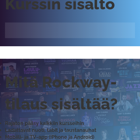
Kurssin sisältö
Mitä Rockway-
tilaus sisältää?
Rajaton pääsy kaikkiin kursseihin
Ladattavat nuoti, tabit ja taustanauhat
Mobiili- ja TV-app (iPhone ja Android)