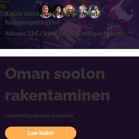
Katso tämä kurssi ja 600 muuta
huippuopettajilta!
Alkaen 13€/kk. Katkaise milloin haluat.
Oman soolon
rakentaminen
Lyhennetty kuvaus kurssista.
Lue lisää!