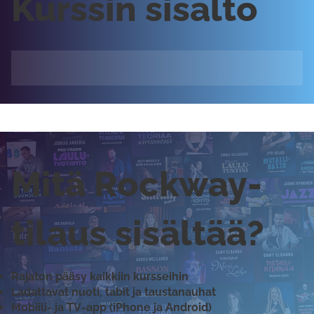
Kurssin sisältö
Mitä Rockway-
tilaus sisältää?
Rajaton pääsy kaikkiin kursseihin
Ladattavat nuoti, tabit ja taustanauhat
Mobiili- ja TV-app (iPhone ja Android)