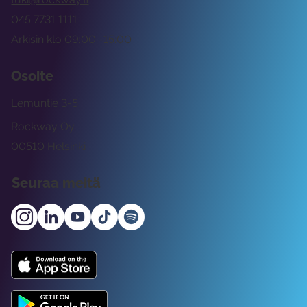
045 7731 1111
Arkisin klo 09:00 -15:00
Osoite
Lemuntie 3-5
Rockway Oy
00510 Helsinki
Seuraa meitä