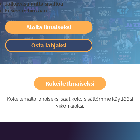
Jatkuvasti uutta sisältöä
Ei sido mihinkään
Aloita ilmaiseksi
Osta lahjaksi
Kokeile Ilmaiseksi
Kokeilemalla ilmaiseksi saat koko sisältömme käyttöösi
viikon ajaksi.