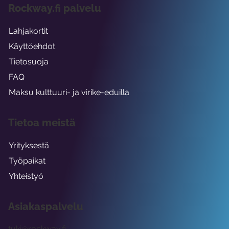
Rockway.fi palvelu
Lahjakortit
Käyttöehdot
Tietosuoja
FAQ
Maksu kulttuuri- ja virike-eduilla
Tietoa meistä
Yrityksestä
Työpaikat
Yhteistyö
Asiakaspalvelu
tuki@rockway.fi