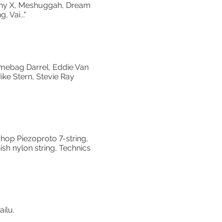
phony X, Meshuggah, Dream
 Vai..."
imebag Darrel, Eddie Van
ike Stern, Stevie Ray
hop Piezoproto 7-string,
sh nylon string, Technics
ailu.