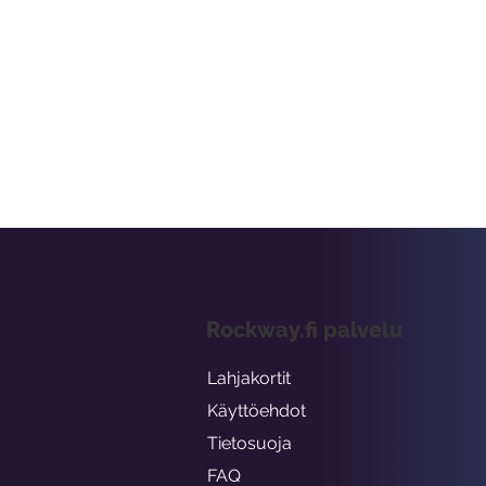
Rockway.fi palvelu
Lahjakortit
Käyttöehdot
Tietosuoja
FAQ