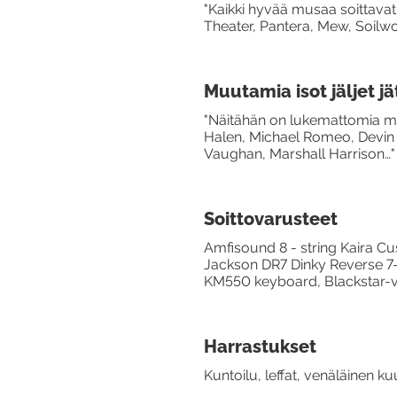
"Kaikki hyvää musaa soittava
Theater, Pantera, Mew, Soilwor
Muutamia isot jäljet jä
"Näitähän on lukemattomia mu
Halen, Michael Romeo, Devin T
Vaughan, Marshall Harrison…"
Soittovarusteet
Amfisound 8 - string Kaira C
Jackson DR7 Dinky Reverse 7-s
KM550 keyboard, Blackstar-va
Harrastukset
Kuntoilu, leffat, venäläinen ku