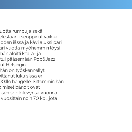
 vuotta rumpuja sekä
elestään itseoppinut vaikka
oden iässä ja kävi aluksi pari
. Pari vuotta myöhemmin löysi
n aloitti kitara- ja
istui pääsemään Pop&Jazz;
lut Helsingin
hän on työskennellyt
tanut lukuisissa eri
0:lle hengelle. Sittemmin hän
toimiset bändit ovat
mäisen soololevynsä vuonna
vuosittain noin 70 kpl, jota