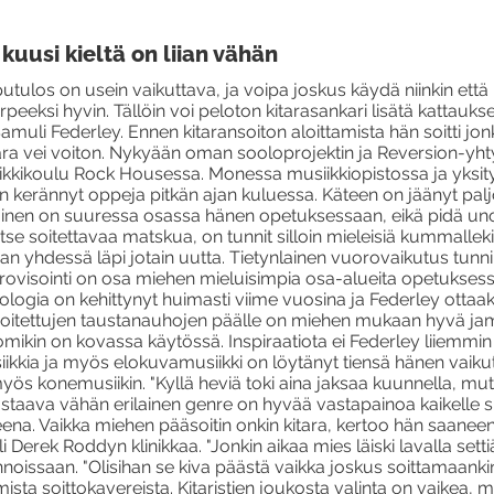
kuusi kieltä on liian vähän
tulos on usein vaikuttava, ja voipa joskus käydä niinkin että k
tarpeeksi hyvin. Tällöin voi peloton kitarasankari lisätä kattau
muli Federley. Ennen kitaransoiton aloittamista hän soitti jon
tara vei voiton. Nykyään oman sooloprojektin ja Reversion-yht
ikkikoulu Rock Housessa. Monessa musiikkiopistossa ja yksityis
on kerännyt oppeja pitkän ajan kuluessa. Käteen on jäänyt palj
inen on suuressa osassa hänen opetuksessaan, eikä pidä un
itse soitettavaa matskua, on tunnit silloin mieleisiä kummalleki
an yhdessä läpi jotain uutta. Tietynlainen vuorovaikutus tunnil
ovisointi on osa miehen mieluisimpia osa-alueita opetuksessa.
nologia on kehittynyt huimasti viime vuosina ja Federley ottaakin 
itettujen taustanauhojen päälle on miehen mukaan hyvä jamm
ikin on kovassa käytössä. Inspiraatiota ei Federley liiemmin et
iikkia ja myös elokuvamusiikki on löytänyt tiensä hänen vaiku
ös konemusiikin. "Kyllä heviä toki aina jaksaa kuunnella, mutta
taava vähän erilainen genre on hyvää vastapainoa kaikelle sille
na. Vaikka miehen pääsoitin onkin kitara, kertoo hän saaneens
rek Roddyn klinikkaa. "Jonkin aikaa mies läiski lavalla settiä j
nnoissaan. "Olisihan se kiva päästä vaikka joskus soittamaanki
sta soittokavereista. Kitaristien joukosta valinta on vaikea, m