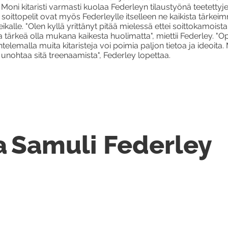
oni kitaristi varmasti kuolaa Federleyn tilaustyönä teetetty
 soittopelit ovat myös Federleylle itselleen ne kaikista tärke
alle. "Olen kyllä yrittänyt pitää mielessä ettei soittokamoista
a tärkeä olla mukana kaikesta huolimatta", miettii Federley. "
elemalla muita kitaristeja voi poimia paljon tietoa ja ideoita
ä unohtaa sitä treenaamista", Federley lopettaa.
a
Samuli Federley