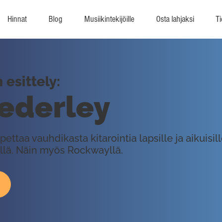
Hinnat
Blog
Musiikintekijöille
Osta lahjaksi
Ti
esittely:
ederley
ettaa vauhdikasta kitarointia lapsille ja aikuisil
lä. Näin myös Rockwayllä.