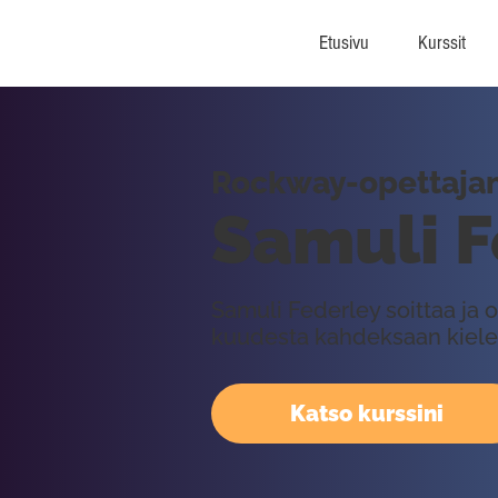
Etusivu
Kurssit
Rockway-opettajan 
Samuli F
Samuli Federley soittaa ja op
kuudesta kahdeksaan kielel
Katso kurssini