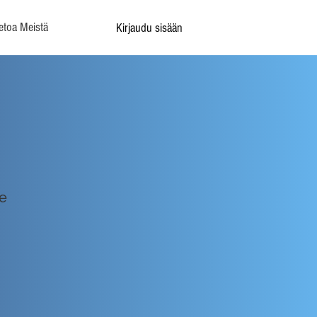
etoa Meistä
Kirjaudu sisään
le