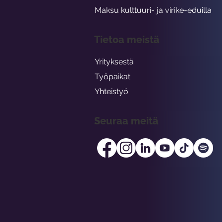
Maksu kulttuuri- ja virike-eduilla
Tietoa meistä
Yrityksestä
Työpaikat
Yhteistyö
Seuraa meitä