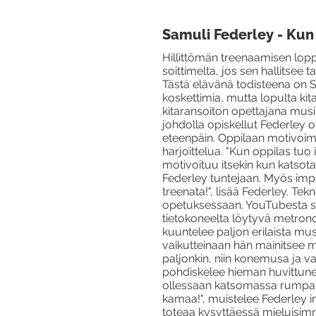
Samuli Federley - Kun 
Hillittömän treenaamisen loppu
soittimelta, jos sen hallitsee 
Tästä elävänä todisteena on Sa
koskettimia, mutta lopulta ki
kitaransoiton opettajana musi
johdolla opiskellut Federley 
eteenpäin. Oppilaan motivoim
harjoittelua. "Kun oppilas tuo 
motivoituu itsekin kun katsota
Federley tuntejaan. Myös impr
treenata!", lisää Federley. Tek
opetuksessaan. YouTubesta so
tietokoneelta löytyvä metronom
kuuntelee paljon erilaista mus
vaikutteinaan hän mainitsee my
paljonkin, niin konemusa ja vas
pohdiskelee hieman huvittunee
ollessaan katsomassa rumpali De
kamaa!", muistelee Federley i
toteaa kysyttäessä mieluisimmi