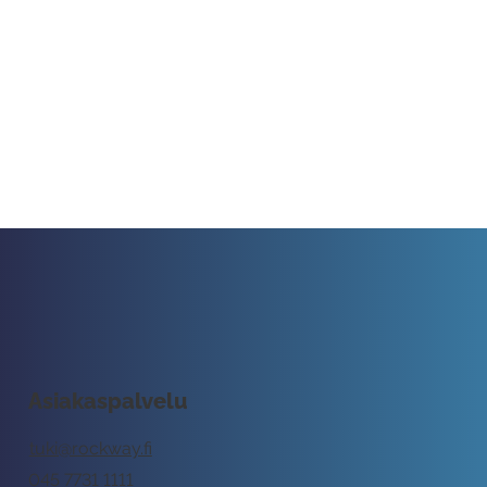
Asiakaspalvelu
tuki@rockway.fi
045 7731 1111