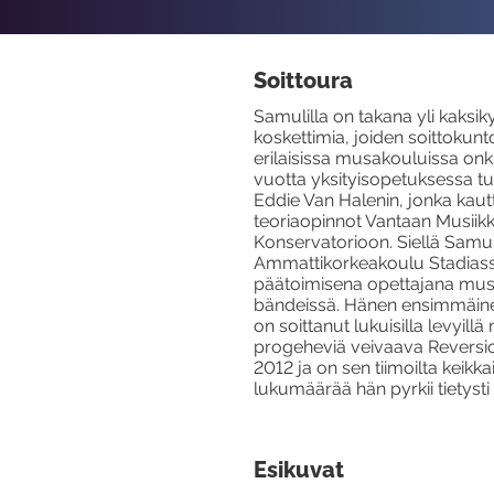
Soittoura
Samulilla on takana yli kaksi
koskettimia, joiden soittokun
erilaisissa musakouluissa onki
vuotta yksityisopetuksessa tut
Eddie Van Halenin, jonka kautt
teoriaopinnot Vantaan Musiik
Konservatorioon. Siellä Samuli
Ammattikorkeakoulu Stadiassa
päätoimisena opettajana musi
bändeissä. Hänen ensimmäinen 
on soittanut lukuisilla levyill
progeheviä veivaava Reversio
2012 ja on sen tiimoilta keikka
lukumäärää hän pyrkii tietyst
Esikuvat