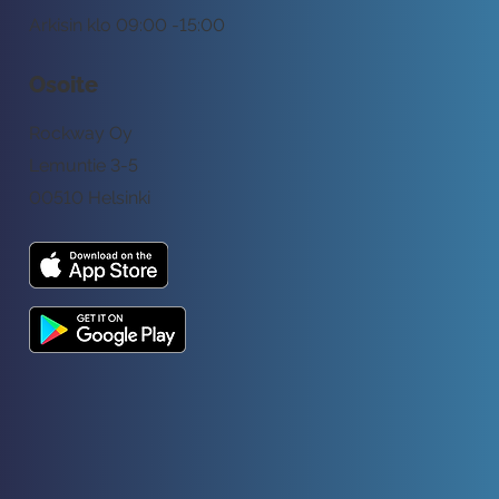
Arkisin klo 09:00 -15:00
Osoite
Rockway Oy
Lemuntie 3-5
00510 Helsinki