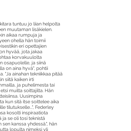
itara tuntuu jo liian helpolta
kseen muutaman lisäkielen.
kin aikaa rumpuja ja
yeen ohella hän toimii
estikin eri opettajien
on hyvää, jota jakaa
ohtaa korvakuulolta
n osapuolelle, ja siinä
la on aina hyvä", pohtii
 "Ja ainahan tekniikkaa pitää
siitä kaiken irti
ailla, ja puhelimesta tai
si muilta soittajilta. Hän
tteisiinsa. Uusimpina
 kun sitä itse soittelee aika
 tilutukselle...", Federley
a kosolti inspiraatiota
a se oli tosi teknistä
n sen kanssa yhdessä.", hän
utta lopulta nimeksi yli