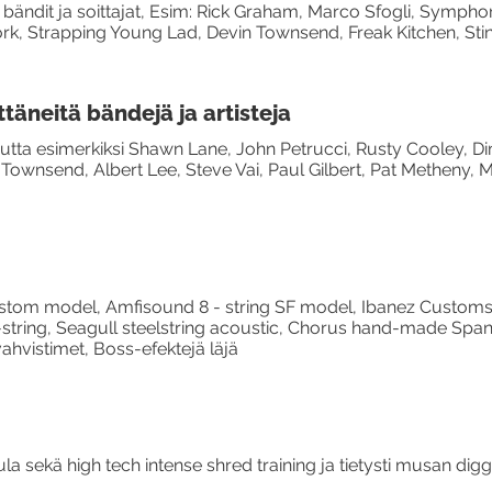
t bändit ja soittajat, Esim: Rick Graham, Marco Sfogli, Sym
k, Strapping Young Lad, Devin Townsend, Freak Kitchen, Sting,
ttäneitä bändejä ja artisteja
tta esimerkiksi Shawn Lane, John Petrucci, Rusty Cooley, D
ownsend, Albert Lee, Steve Vai, Paul Gilbert, Pat Metheny, M
ustom model, Amfisound 8 - string SF model, Ibanez Customs
tring, Seagull steelstring acoustic, Chorus hand-made Spani
hvistimet, Boss-efektejä läjä
ula sekä high tech intense shred training ja tietysti musan digg