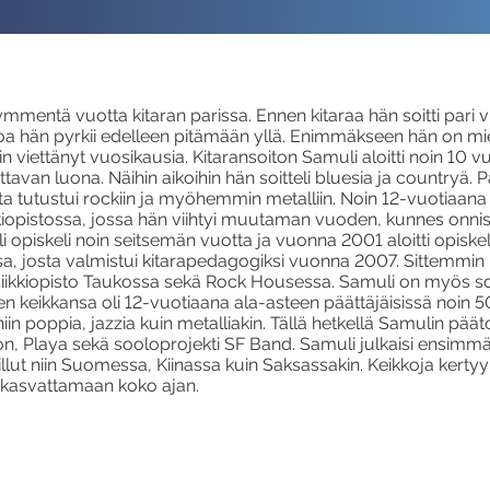
kymmentä vuotta kitaran parissa. Ennen kitaraa hän soitti pari
toa hän pyrkii edelleen pitämään yllä. Enimmäkseen hän on mi
n viettänyt vuosikausia. Kitaransoiton Samuli aloitti noin 10 vu
tavan luona. Näihin aikoihin hän soitteli bluesia ja countryä
a tutustui rockiin ja myöhemmin metalliin. Noin 12-vuotiaana hä
kiopistossa, jossa hän viihtyi muutaman vuoden, kunnes onn
 opiskeli noin seitsemän vuotta ja vuonna 2001 aloitti opiske
, josta valmistui kitarapedagogiksi vuonna 2007. Sittemmin 
ikkiopisto Taukossa sekä Rock Housessa. Samuli on myös soit
keikkansa oli 12-vuotiaana ala-asteen päättäjäisissä noin 50
ä niin poppia, jazzia kuin metalliakin. Tällä hetkellä Samulin pää
n, Playa sekä sooloprojekti SF Band. Samuli julkaisi ensim
illut niin Suomessa, Kiinassa kuin Saksassakin. Keikkoja kertyy 
i kasvattamaan koko ajan.