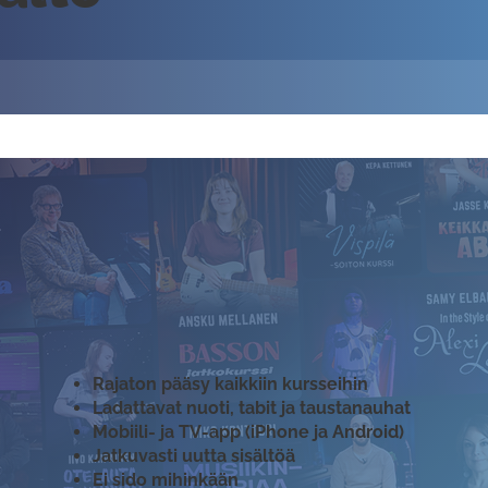
Rajaton pääsy kaikkiin kursseihin
Ladattavat nuoti, tabit ja taustanauhat
Mobiili- ja TV-app (iPhone ja Android)
Jatkuvasti uutta sisältöä
Ei sido mihinkään