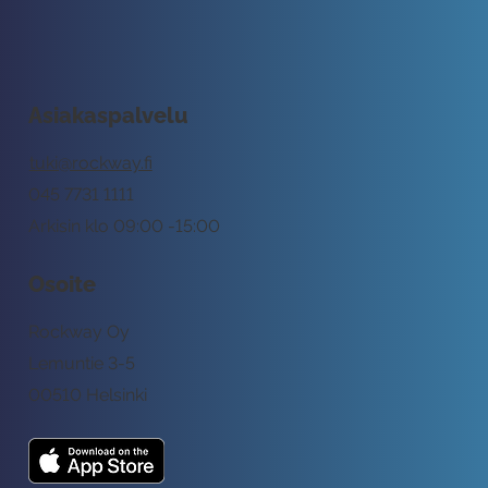
Asiakaspalvelu
tuki@rockway.fi
045 7731 1111
Arkisin klo 09:00 -15:00
Osoite
Rockway Oy
Lemuntie 3-5
00510 Helsinki