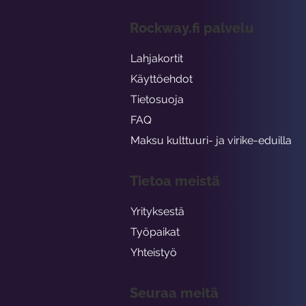
Rockway.fi palvelu
Lahjakortit
Käyttöehdot
Tietosuoja
FAQ
Maksu kulttuuri- ja virike-eduilla
Tietoa meistä
Yrityksestä
Työpaikat
Yhteistyö
Seuraa meitä