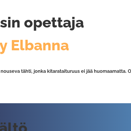
sin opettaja
y Elbanna
nouseva tähti, jonka kitarataituruus ei jää huomaamatta. O
sältö