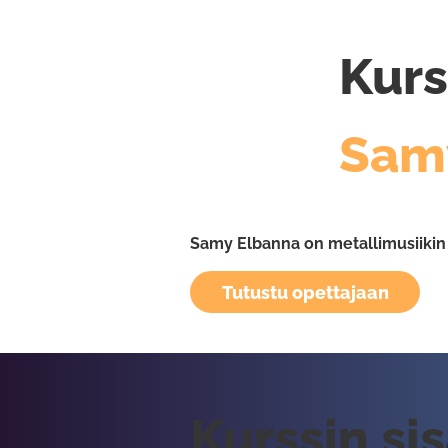
Kurs
Sam
Samy Elbanna on metallimusiikin 
Tutustu opettajaan
Kurssin si