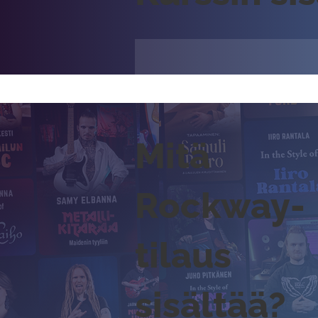
Mitä
Rockway-
tilaus
sisältää?