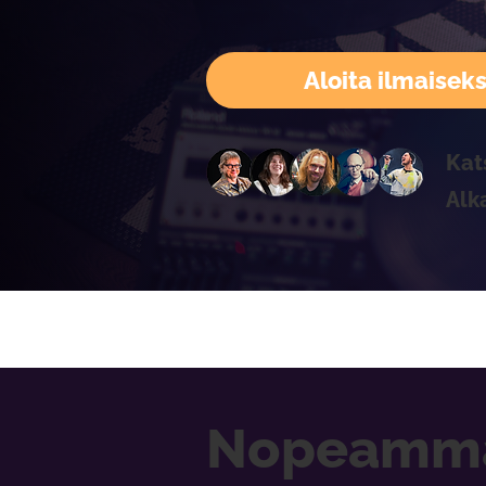
Aloita ilmaiseks
Kat
Alk
Nopeammat