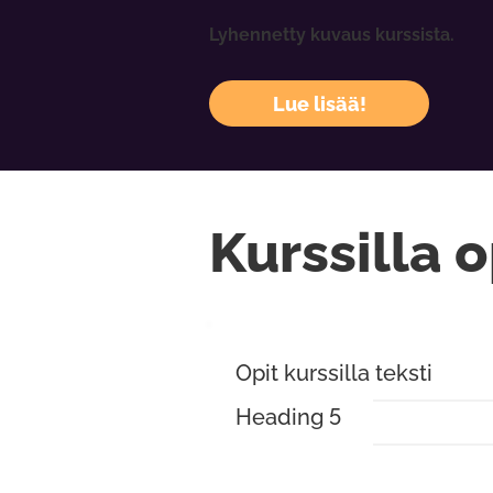
Lyhennetty kuvaus kurssista.
Lue lisää!
Kurssilla o
Opit kurssilla teksti
Heading 5