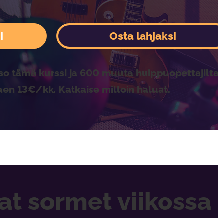
i
Osta lahjaksi
so tämä kurssi ja 600 muuta huippuopettajilta
aen 13€/kk. Katkaise milloin haluat.
 sormet viikossa