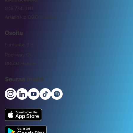
045 7731 1111
Arkisin klo 09:00 -15:00
Osoite
Lemuntie 3-5
Rockway Oy
00510 Helsinki
Seuraa meitä