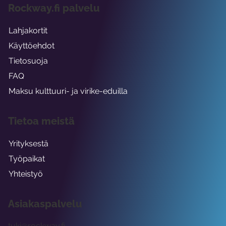
Rockway.fi palvelu
Lahjakortit
Käyttöehdot
Tietosuoja
FAQ
Maksu kulttuuri- ja virike-eduilla
Tietoa meistä
Yrityksestä
Työpaikat
Yhteistyö
Asiakaspalvelu
tuki@rockway.fi