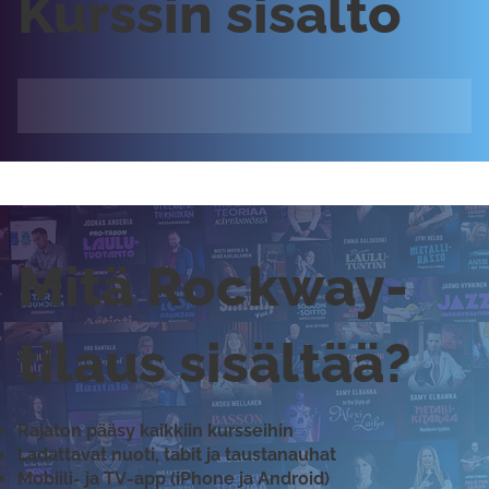
Kurssin sisältö
Mitä Rockway-
tilaus sisältää?
Rajaton pääsy kaikkiin kursseihin
Ladattavat nuoti, tabit ja taustanauhat
Mobiili- ja TV-app (iPhone ja Android)