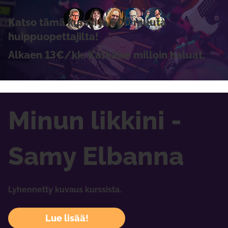
Katso tämä kurssi ja 600 muuta
huippuopettajilta!
Alkaen 13€/kk. Katkaise milloin haluat.
Minun likkini -
Samy Elbanna
Lyhennetty kuvaus kurssista.
Lue lisää!