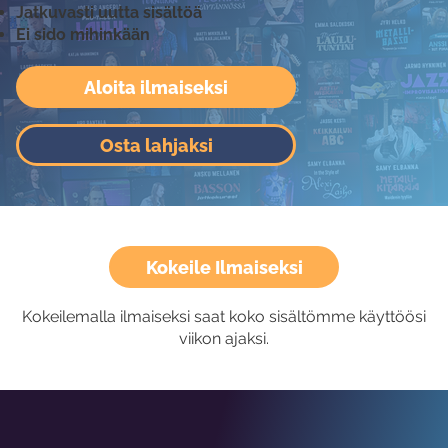
Jatkuvasti uutta sisältöä
Ei sido mihinkään
Aloita ilmaiseksi
Osta lahjaksi
Kokeile Ilmaiseksi
Kokeilemalla ilmaiseksi saat koko sisältömme käyttöösi
viikon ajaksi.