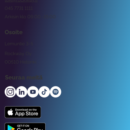
045 7731 1111
Arkisin klo 09:00 -15:00
Osoite
Lemuntie 3-5
Rockway Oy
00510 Helsinki
Seuraa meitä