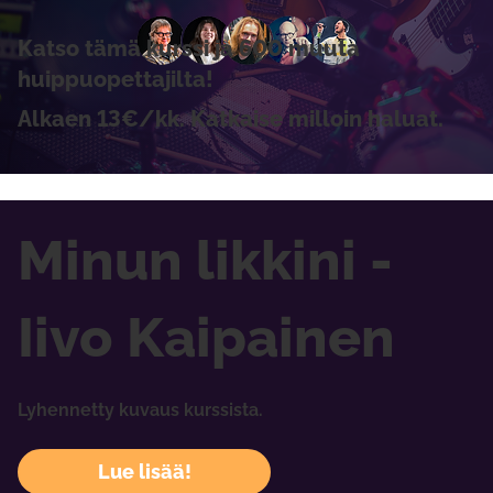
Katso tämä kurssi ja 600 muuta
huippuopettajilta!
Alkaen 13€/kk. Katkaise milloin haluat.
Minun likkini -
Iivo Kaipainen
Lyhennetty kuvaus kurssista.
Lue lisää!