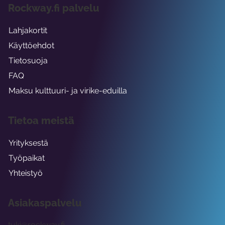
Rockway.fi palvelu
Lahjakortit
Käyttöehdot
Tietosuoja
FAQ
Maksu kulttuuri- ja virike-eduilla
Tietoa meistä
Yrityksestä
Työpaikat
Yhteistyö
Asiakaspalvelu
tuki@rockway.fi