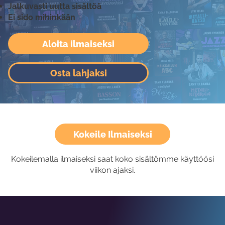
Jatkuvasti uutta sisältöä
Ei sido mihinkään
Aloita ilmaiseksi
Osta lahjaksi
Kokeile Ilmaiseksi
Kokeilemalla ilmaiseksi saat koko sisältömme käyttöösi
viikon ajaksi.