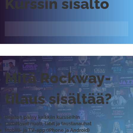
Kurssin sisältö
Mitä Rockway-
tilaus sisältää?
Rajaton pääsy kaikkiin kursseihin
Ladattavat nuoti, tabit ja taustanauhat
Mobiili- ja TV-app (iPhone ja Android)