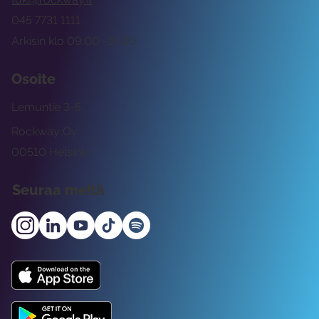
045 7731 1111
Arkisin klo 09:00 -15:00
Osoite
Lemuntie 3-5
Rockway Oy
00510 Helsinki
Seuraa meitä