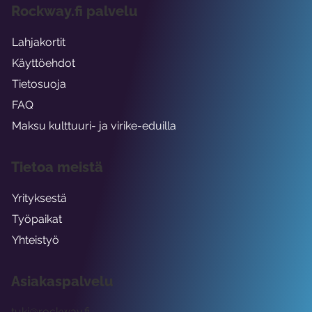
Rockway.fi palvelu
Lahjakortit
Käyttöehdot
Tietosuoja
FAQ
Maksu kulttuuri- ja virike-eduilla
Tietoa meistä
Yrityksestä
Työpaikat
Yhteistyö
Asiakaspalvelu
tuki@rockway.fi