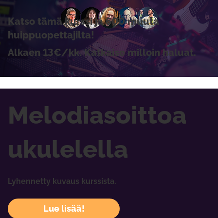
Katso tämä kurssi ja 600 muuta
huippuopettajilta!
Alkaen 13€/kk. Katkaise milloin haluat.
Melodiasoittoa
ukulelella
Lyhennetty kuvaus kurssista.
Lue lisää!