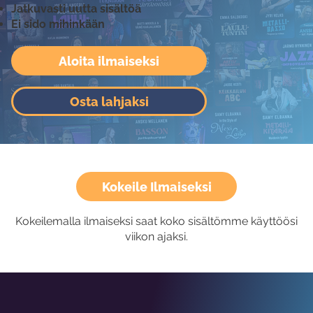
Jatkuvasti uutta sisältöä
Ei sido mihinkään
Aloita ilmaiseksi
Osta lahjaksi
Kokeile Ilmaiseksi
Kokeilemalla ilmaiseksi saat koko sisältömme käyttöösi
viikon ajaksi.