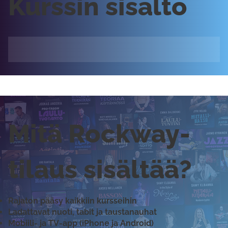
Kurssin sisältö
Mitä Rockway-
tilaus sisältää?
Rajaton pääsy kaikkiin kursseihin
Ladattavat nuoti, tabit ja taustanauhat
Mobiili- ja TV-app (iPhone ja Android)