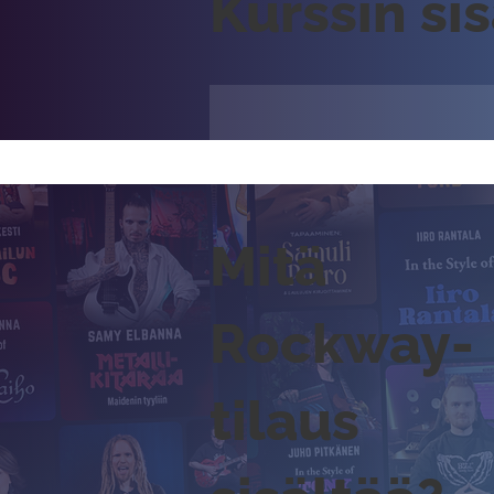
Kurssin si
Mitä
Rockway-
tilaus