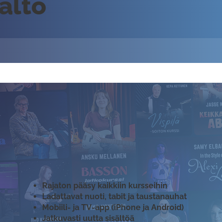
sältö
Rajaton pääsy kaikkiin kursseihin
Ladattavat nuoti, tabit ja taustanauhat
Mobiili- ja TV-app (iPhone ja Android)
Jatkuvasti uutta sisältöä