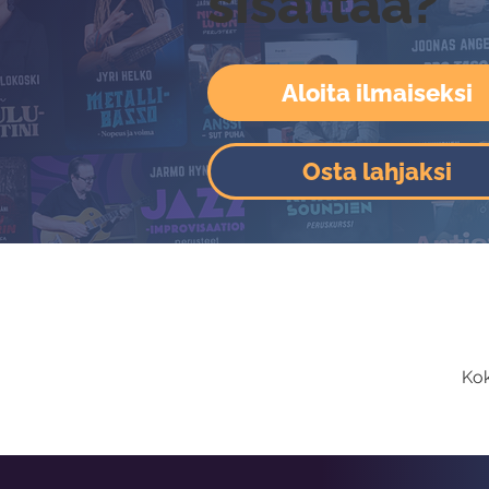
sisältää?
Aloita ilmaiseksi
Osta lahjaksi
Kok