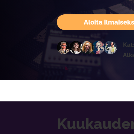
Aloita ilmaiseks
Kat
Alk
Kuukaude