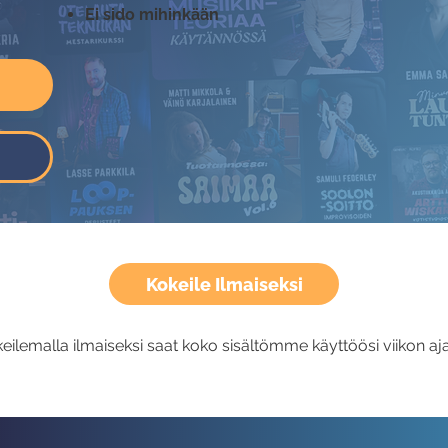
Ei sido mihinkään
Kokeile Ilmaiseksi
eilemalla ilmaiseksi saat koko sisältömme käyttöösi viikon aja