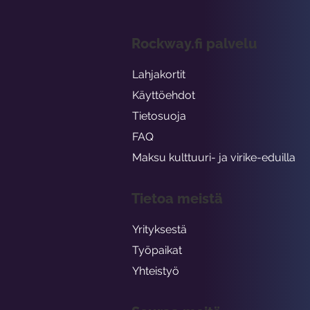
Rockway.fi palvelu
Lahjakortit
Käyttöehdot
Tietosuoja
FAQ
Maksu kulttuuri- ja virike-eduilla
Tietoa meistä
Yrityksestä
Työpaikat
Yhteistyö