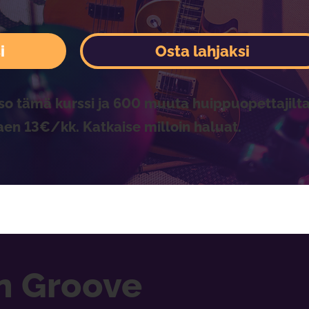
i
Osta lahjaksi
so tämä kurssi ja 600 muuta huippuopettajilta
aen 13€/kk. Katkaise milloin haluat.
n Groove