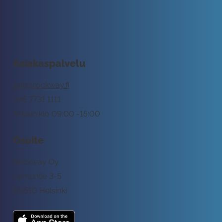
Asiakaspalvelu
tuki@rockway.fi
045 7731 1111
Arkisin klo 09:00 -15:00
Osoite
Rockway Oy
Lemuntie 3-5
00510 Helsinki