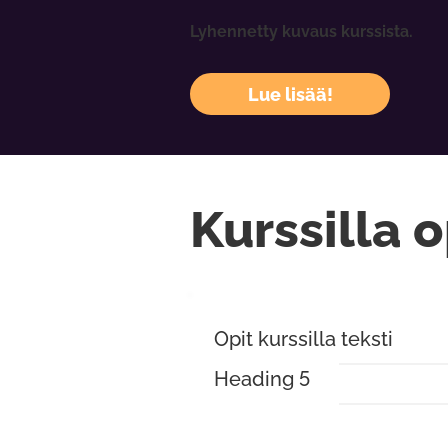
Lyhennetty kuvaus kurssista.
Lue lisää!
Kurssilla o
Opit kurssilla teksti
Heading 5