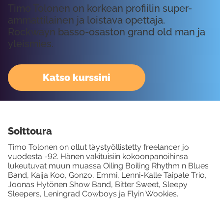
Timo Tolonen on korkean profiilin super-
ammattilainen ja loistava opettaja.
Rockwayn basso-osaston grand old man ja
yleismies.
Katso kurssini
Soittoura
Timo Tolonen on ollut täystyöllistetty freelancer jo
vuodesta -92. Hänen vakituisiin kokoonpanoihinsa
lukeutuvat muun muassa Oiling Boiling Rhythm n Blues
Band, Kaija Koo, Gonzo, Emmi, Lenni-Kalle Taipale Trio,
Joonas Hytönen Show Band, Bitter Sweet, Sleepy
Sleepers, Leningrad Cowboys ja Flyin Wookies.