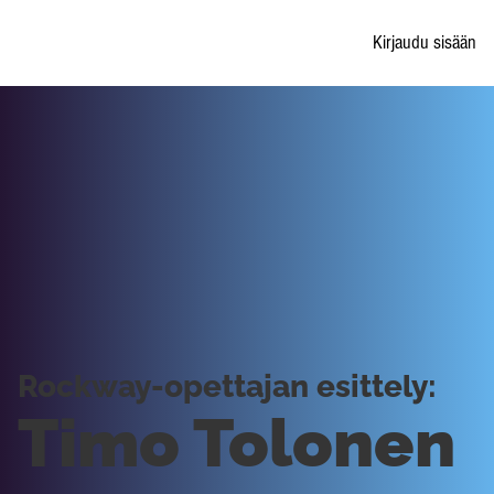
Kirjaudu sisään
Rockway-opettajan esittely:
Timo Tolonen