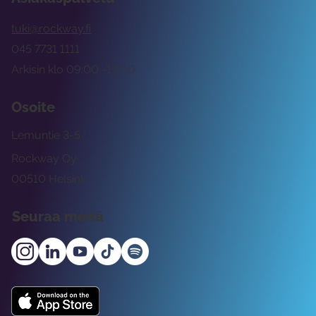
tuki@rockway.fi
045 7731 1111
Arkisin klo 09:00 -15:00
Osoite
Lemuntie 3-5
Rockway Oy
00510 Helsinki
Seuraa meitä