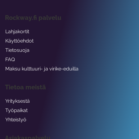
Rockway.fi palvelu
Lahjakortit
Käyttöehdot
Tietosuoja
FAQ
Maksu kulttuuri- ja virike-eduilla
Tietoa meistä
Yrityksestä
Työpaikat
Yhteistyö
Asiakaspalvelu