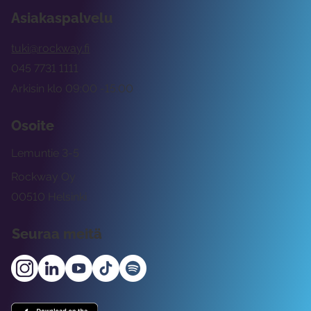
Asiakaspalvelu
tuki@rockway.fi
045 7731 1111
Arkisin klo 09:00 -15:00
Osoite
Lemuntie 3-5
Rockway Oy
00510 Helsinki
Seuraa meitä