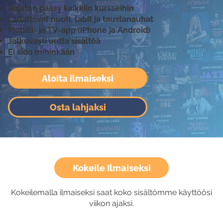
Rajaton pääsy kaikkiin kursseihin
Ladattavat nuoti, tabit ja taustanauhat
Mobiili- ja TV-app (iPhone ja Android)
Jatkuvasti uutta sisältöä
Ei sido mihinkään
Aloita ilmaiseksi
Osta lahjaksi
Kokeile Ilmaiseksi
Kokeilemalla ilmaiseksi saat koko sisältömme käyttöösi
viikon ajaksi.