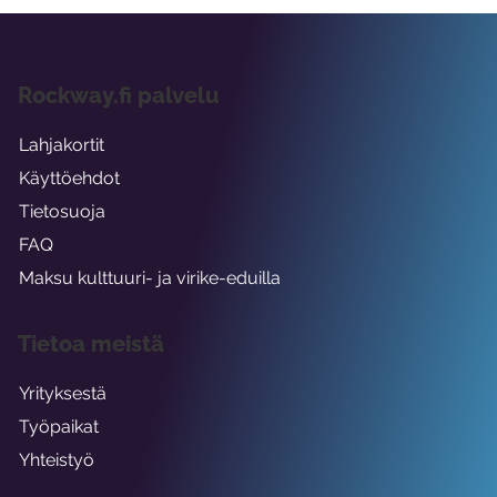
Rockway.fi palvelu
Lahjakortit
Käyttöehdot
Tietosuoja
FAQ
Maksu kulttuuri- ja virike-eduilla
Tietoa meistä
Yrityksestä
Työpaikat
Yhteistyö