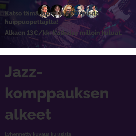
Katso tämä kurssi ja 600 muuta
huippuopettajilta!
Alkaen 13€/kk. Katkaise milloin haluat.
Jazz-
komppauksen
alkeet
Lyhennetty kuvaus kurssista.