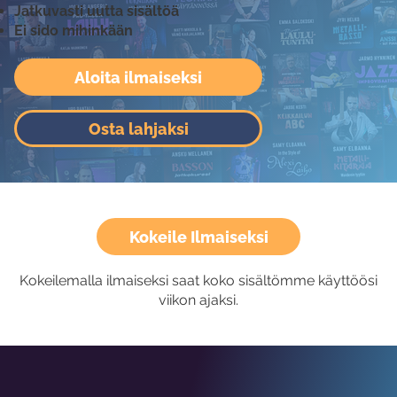
Jatkuvasti uutta sisältöä
Ei sido mihinkään
Aloita ilmaiseksi
Osta lahjaksi
Kokeile Ilmaiseksi
Kokeilemalla ilmaiseksi saat koko sisältömme käyttöösi
viikon ajaksi.