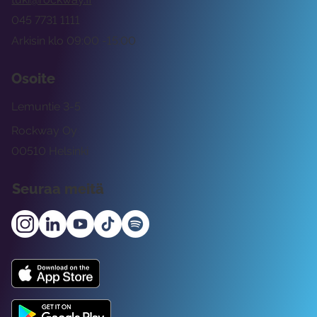
045 7731 1111
Arkisin klo 09:00 -15:00
Osoite
Lemuntie 3-5
Rockway Oy
00510 Helsinki
Seuraa meitä