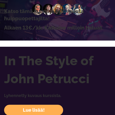
Katso tämä kurssi ja 600 muuta
huippuopettajilta!
Alkaen 13€/kk. Katkaise milloin haluat.
In The Style of
John Petrucci
Lyhennetty kuvaus kurssista.
Lue lisää!