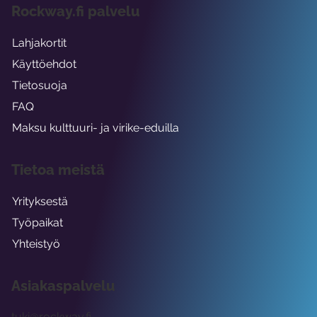
Rockway.fi palvelu
Lahjakortit
Käyttöehdot
Tietosuoja
FAQ
Maksu kulttuuri- ja virike-eduilla
Tietoa meistä
Yrityksestä
Työpaikat
Yhteistyö
Asiakaspalvelu
tuki@rockway.fi