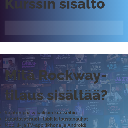
Kurssin sisältö
Mitä Rockway-
tilaus sisältää?
Rajaton pääsy kaikkiin kursseihin
Ladattavat nuoti, tabit ja taustanauhat
Mobiili- ja TV-app (iPhone ja Android)