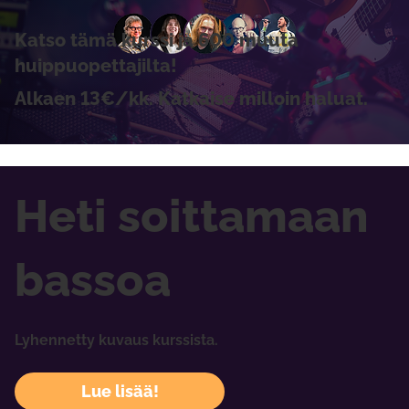
Katso tämä kurssi ja 600 muuta
huippuopettajilta!
Alkaen 13€/kk. Katkaise milloin haluat.
Heti soittamaan
bassoa
Lyhennetty kuvaus kurssista.
Lue lisää!