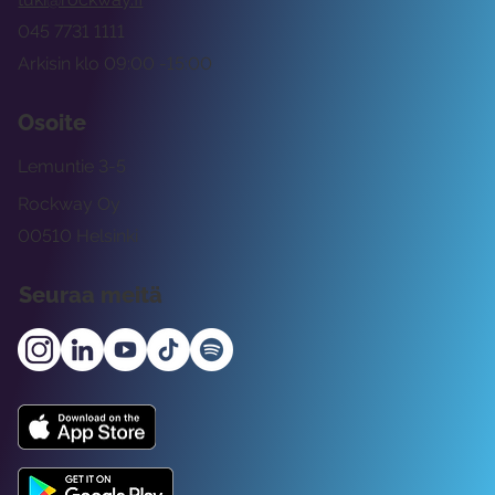
045 7731 1111
Arkisin klo 09:00 -15:00
Osoite
Lemuntie 3-5
Rockway Oy
00510 Helsinki
Seuraa meitä