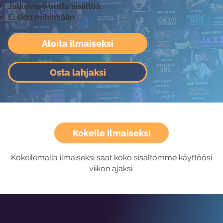
Jatkuvasti uutta sisältöä
Ei sido mihinkään
Aloita ilmaiseksi
Osta lahjaksi
Kokeile Ilmaiseksi
Kokeilemalla ilmaiseksi saat koko sisältömme käyttöösi
viikon ajaksi.