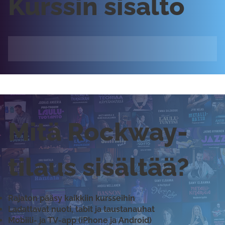
Kurssin sisältö
Mitä Rockway-
tilaus sisältää?
Rajaton pääsy kaikkiin kursseihin
Ladattavat nuoti, tabit ja taustanauhat
Mobiili- ja TV-app (iPhone ja Android)