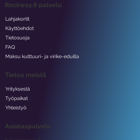
Rockway.fi palvelu
Lahjakortit
Käyttöehdot
Tietosuoja
FAQ
Maksu kulttuuri- ja virike-eduilla
Tietoa meistä
Yrityksestä
Työpaikat
Yhteistyö
Asiakaspalvelu
tuki@rockway.fi