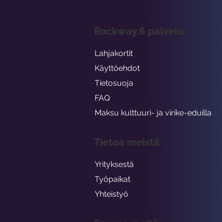
Rockway.fi palvelu
Lahjakortit
Käyttöehdot
Tietosuoja
FAQ
Maksu kulttuuri- ja virike-eduilla
Tietoa meistä
Yrityksestä
Työpaikat
Yhteistyö