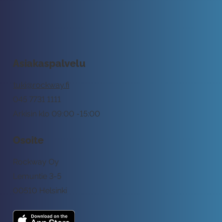
Asiakaspalvelu
tuki@rockway.fi
045 7731 1111
Arkisin klo 09:00 -15:00
Osoite
Rockway Oy
Lemuntie 3-5
00510 Helsinki