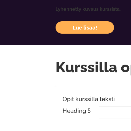
Lyhennetty kuvaus kurssista.
Lue lisää!
Kurssilla o
Opit kurssilla teksti
Heading 5