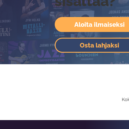
sisältää?
Aloita ilmaiseksi
Osta lahjaksi
Kok