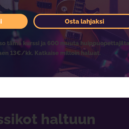
i
Osta lahjaksi
so tämä kurssi ja 600 muuta huippuopettajilta
aen 13€/kk. Katkaise milloin haluat.
sikot haltuun