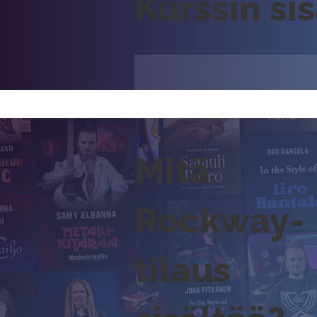
Kurssin si
Mitä
Rockway-
tilaus