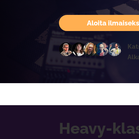
Aloita ilmaiseks
Kat
Alk
Heavy-klas