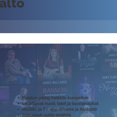
sältö
Rajaton pääsy kaikkiin kursseihin
Ladattavat nuoti, tabit ja taustanauhat
Mobiili- ja TV-app (iPhone ja Android)
Jatkuvasti uutta sisältöä