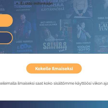
Ei sido mihinkään
Kokeile Ilmaiseksi
eilemalla ilmaiseksi saat koko sisältömme käyttöösi viikon aja