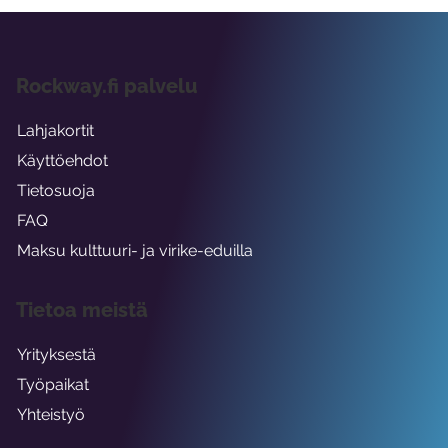
Rockway.fi palvelu
Lahjakortit
Käyttöehdot
Tietosuoja
FAQ
Maksu kulttuuri- ja virike-eduilla
Tietoa meistä
Yrityksestä
Työpaikat
Yhteistyö