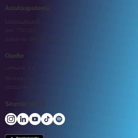
Asiakaspalvelu
tuki@rockway.fi
045 7731 1111
Arkisin klo 09:00 -15:00
Osoite
Lemuntie 3-5
Rockway Oy
00510 Helsinki
Seuraa meitä