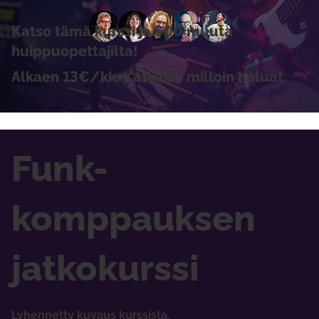
Katso tämä kurssi ja 600 muuta
huippuopettajilta!
Alkaen 13€/kk. Katkaise milloin haluat.
Funk-
komppauksen
jatkokurssi
Lyhennetty kuvaus kurssista.