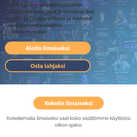
Rajaton pääsy kaikkiin kursseihin
Ladattavat nuoti, tabit ja taustanauhat
Mobiili- ja TV-app (iPhone ja Android)
Jatkuvasti uutta sisältöä
Ei sido mihinkään
Aloita ilmaiseksi
Osta lahjaksi
Kokeile Ilmaiseksi
Kokeilemalla ilmaiseksi saat koko sisältömme käyttöösi
viikon ajaksi.