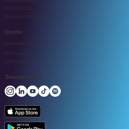
045 7731 1111
Arkisin klo 09:00 -15:00
Osoite
Lemuntie 3-5
Rockway Oy
00510 Helsinki
Seuraa meitä