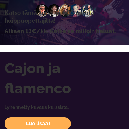
Katso tämä kurssi ja 600 muuta
huippuopettajilta!
Alkaen 13€/kk. Katkaise milloin haluat.
Cajon ja
flamenco
Lyhennetty kuvaus kurssista.
Lue lisää!