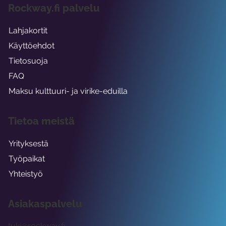
Rockway.fi palvelu
Lahjakortit
Käyttöehdot
Tietosuoja
FAQ
Maksu kulttuuri- ja virike-eduilla
Tietoa meistä
Yrityksestä
Työpaikat
Yhteistyö
Asiakaspalvelu
tuki@rockway.fi