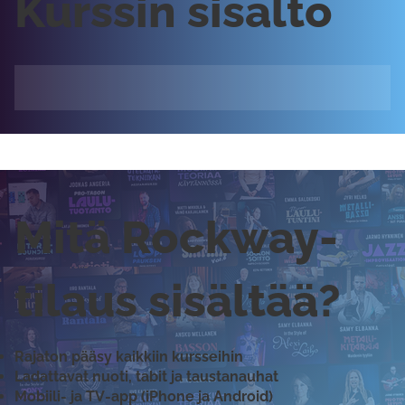
Kurssin sisältö
Mitä Rockway-
tilaus sisältää?
Rajaton pääsy kaikkiin kursseihin
Ladattavat nuoti, tabit ja taustanauhat
Mobiili- ja TV-app (iPhone ja Android)