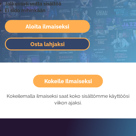
Jatkuvasti uutta sisältöä
Ei sido mihinkään
Aloita ilmaiseksi
Osta lahjaksi
Kokeile Ilmaiseksi
Kokeilemalla ilmaiseksi saat koko sisältömme käyttöösi
viikon ajaksi.