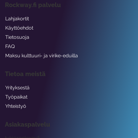
Rockway.fi palvelu
Lahjakortit
Käyttöehdot
Tietosuoja
FAQ
Maksu kulttuuri- ja virike-eduilla
Tietoa meistä
Yrityksestä
Työpaikat
Yhteistyö
Asiakaspalvelu
tuki@rockway.fi