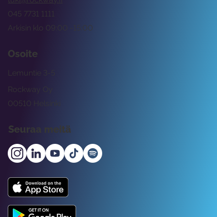
045 7731 1111
Arkisin klo 09:00 -15:00
Osoite
Lemuntie 3-5
Rockway Oy
00510 Helsinki
Seuraa meitä