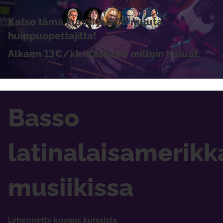
Katso tämä kurssi ja 600 muuta
huippuopettajilta!
Alkaen 13€/kk. Katkaise milloin haluat.
Basso
latinalaisamerikk
musiikissa
Lyhennetty kuvaus kurssista.