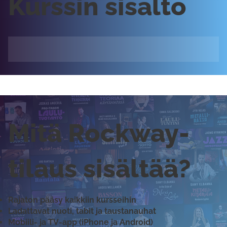
Kurssin sisältö
Mitä Rockway-
tilaus sisältää?
Rajaton pääsy kaikkiin kursseihin
Ladattavat nuoti, tabit ja taustanauhat
Mobiili- ja TV-app (iPhone ja Android)