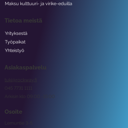
Maksu kulttuuri- ja virike-eduilla
Tietoa meistä
Yrityksestä
Työpaikat
Yhteistyö
Asiakaspalvelu
tuki@rockway.fi
045 7731 1111
Arkisin klo 09:00 -15:00
Osoite
Lemuntie 3-5