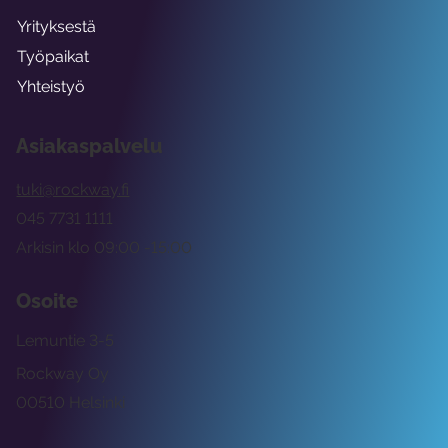
Yrityksestä
Työpaikat
Yhteistyö
Asiakaspalvelu
tuki@rockway.fi
045 7731 1111
Arkisin klo 09:00 -15:00
Osoite
Lemuntie 3-5
Rockway Oy
00510 Helsinki