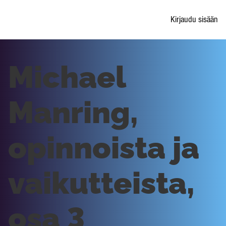
Kirjaudu sisään
Michael
Manring,
opinnoista ja
vaikutteista,
osa 3