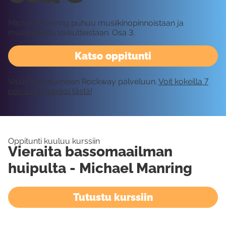
Michael Manring puhuu musiikinopinnoistaan ja
musiikillisista vaikutteistaan. Osa 3.
Katso oppitunti
Vaatii kirjautumisen Rockway palveluun.
Voit kokeilla 7
päivää ilmaiseksi tästä!
Oppitunti kuuluu kurssiin
Vieraita bassomaailman
huipulta - Michael Manring
Tutustu kurssiin