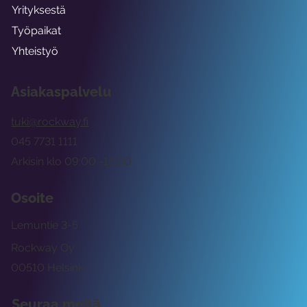
Yrityksestä
Työpaikat
Yhteistyö
Asiakaspalvelu
tuki@rockway.fi
045 7731 1111
Arkisin klo 09:00 -15:00
Osoite
Lemuntie 3-5
Rockway Oy
00510 Helsinki
Seuraa meitä