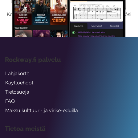
Kokeilemalla ilmaiseksi saat koko sisältömme käyttöösi
viikon ajaksi.
Rockway.fi palvelu
Lahjakortit
Käyttöehdot
Tietosuoja
FAQ
Maksu kulttuuri- ja virike-eduilla
Tietoa meistä