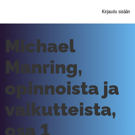
Kirjaudu sisään
Michael
Manring,
opinnoista ja
vaikutteista,
osa 1