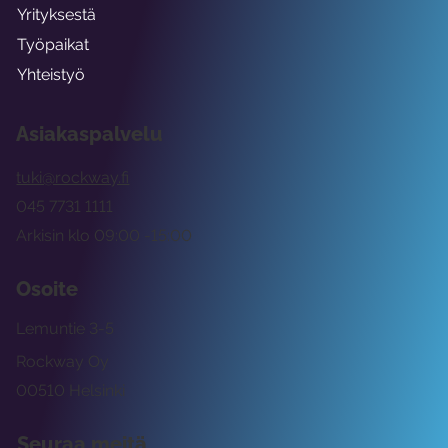
Yrityksestä
Työpaikat
Yhteistyö
Asiakaspalvelu
tuki@rockway.fi
045 7731 1111
Arkisin klo 09:00 -15:00
Osoite
Lemuntie 3-5
Rockway Oy
00510 Helsinki
Seuraa meitä