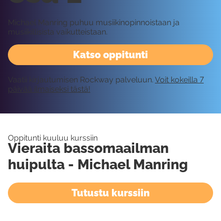
Michael Manring puhuu musiikinopinnoistaan ja
musiikillisista vaikutteistaan.
Katso oppitunti
Vaatii kirjautumisen Rockway palveluun.
Voit kokeilla 7
päivää ilmaiseksi tästä!
Oppitunti kuuluu kurssiin
Vieraita bassomaailman
huipulta - Michael Manring
Tutustu kurssiin