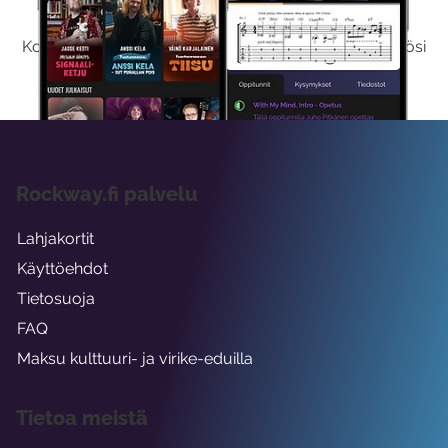
Kokeilemalla ilmaiseksi saat koko sisältömme käyttöösi
viikon ajaksi.
Rockway.fi palvelu
Lahjakortit
Käyttöehdot
Tietosuoja
FAQ
Maksu kulttuuri- ja virike-eduilla
Tietoa meistä