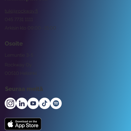
tuki@rockway.fi
045 7731 1111
Arkisin klo 09:00 -15:00
Osoite
Lemuntie 3-5
Rockway Oy
00510 Helsinki
Seuraa meitä