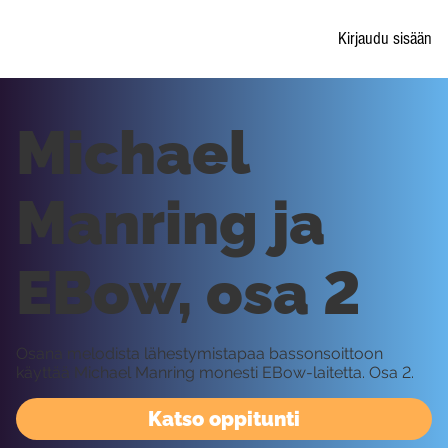
Kirjaudu sisään
Michael
Manring ja
EBow, osa 2
Osana melodista lähestymistapaa bassonsoittoon
käyttää Michael Manring monesti EBow-laitetta. Osa 2.
Katso oppitunti