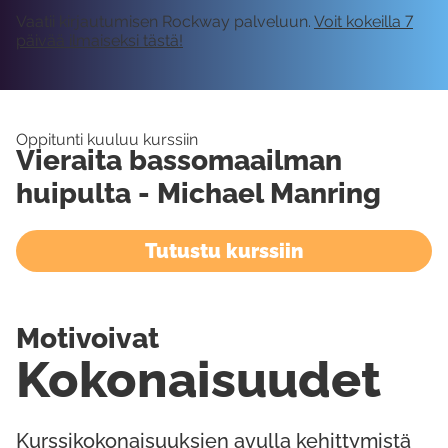
Vaatii kirjautumisen Rockway palveluun.
Voit kokeilla 7
päivää ilmaiseksi tästä!
Oppitunti kuuluu kurssiin
Vieraita bassomaailman
huipulta - Michael Manring
Tutustu kurssiin
Motivoivat
Kokonaisuudet
Kurssikokonaisuuksien avulla kehittymistä