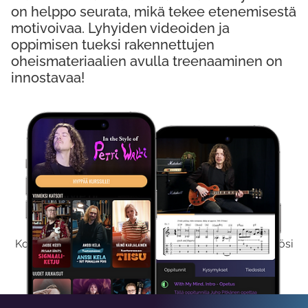
on helppo seurata, mikä tekee etenemisestä
motivoivaa. Lyhyiden videoiden ja
oppimisen tueksi rakennettujen
oheismateriaalien avulla treenaaminen on
innostavaa!
Kokeile Ilmaiseksi
Kokeilemalla ilmaiseksi saat koko sisältömme käyttöösi
viikon ajaksi.