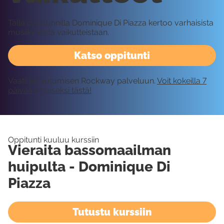
Tällä oppitunnilla Dominique Di Piazza kertoo varhaisista
musiikillisista vaikutteistaan.
Katso oppitunti
Vaatii kirjautumisen Rockway palveluun.
Voit kokeilla 7
päivää ilmaiseksi tästä!
Oppitunti kuuluu kurssiin
Vieraita bassomaailman
huipulta - Dominique Di
Piazza
Tutustu kurssiin