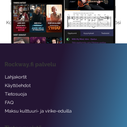
Kokeile Ilmaiseksi
Kokeilemalla ilmaiseksi saat koko sisältömme käyttöösi
viikon ajaksi.
Rockway.fi palvelu
Lahjakortit
Käyttöehdot
Tietosuoja
FAQ
Maksu kulttuuri- ja virike-eduilla