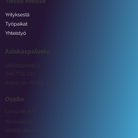
Tietoa meistä
Yrityksestä
Työpaikat
Yhteistyö
Asiakaspalvelu
tuki@rockway.fi
045 7731 1111
Arkisin klo 09:00 -15:00
Osoite
Lemuntie 3-5
Rockway Oy
00510 Helsinki