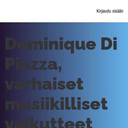
Kirjaudu sisään
Dominique Di
Piazza,
varhaiset
musiikilliset
vaikutteet