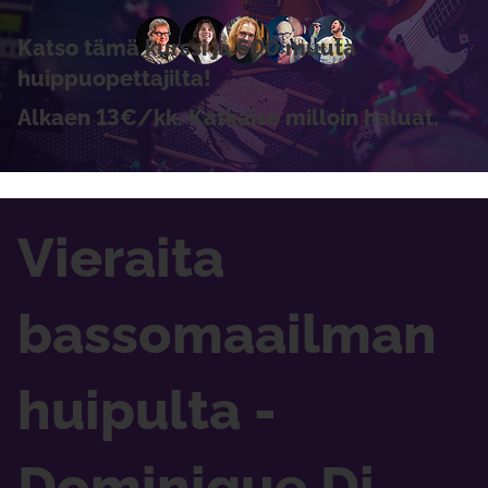
Katso tämä kurssi ja 600 muuta
huippuopettajilta!
Alkaen 13€/kk. Katkaise milloin haluat.
Vieraita
bassomaailman
huipulta -
Dominique Di