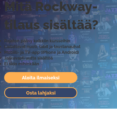
Mitä Rockway-
tilaus sisältää?
Rajaton pääsy kaikkiin kursseihin
Ladattavat nuoti, tabit ja taustanauhat
Mobiili- ja TV-app (iPhone ja Android)
Jatkuvasti uutta sisältöä
Ei sido mihinkään
Aloita ilmaiseksi
Osta lahjaksi