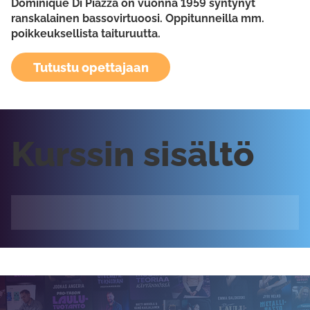
Dominique Di Piazza on vuonna 1959 syntynyt
ranskalainen bassovirtuoosi. Oppitunneilla mm.
poikkeuksellista taituruutta.
Tutustu opettajaan
Kurssin sisältö