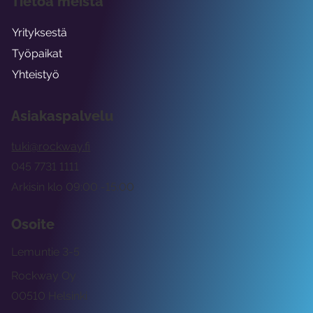
Tietoa meistä
Yrityksestä
Työpaikat
Yhteistyö
Asiakaspalvelu
tuki@rockway.fi
045 7731 1111
Arkisin klo 09:00 -15:00
Osoite
Lemuntie 3-5
Rockway Oy
00510 Helsinki