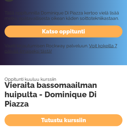
Tällä oppitunnilla Dominique Di Piazza kertoo vielä lisää
melko epätavallisesta oikean käden soittotekniikastaan.
Katso oppitunti
Vaatii kirjautumisen Rockway palveluun.
Voit kokeilla 7
päivää ilmaiseksi tästä!
Oppitunti kuuluu kurssiin
Vieraita bassomaailman
huipulta - Dominique Di
Piazza
Tutustu kurssiin