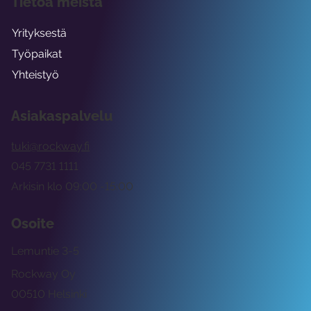
Tietoa meistä
Yrityksestä
Työpaikat
Yhteistyö
Asiakaspalvelu
tuki@rockway.fi
045 7731 1111
Arkisin klo 09:00 -15:00
Osoite
Lemuntie 3-5
Rockway Oy
00510 Helsinki