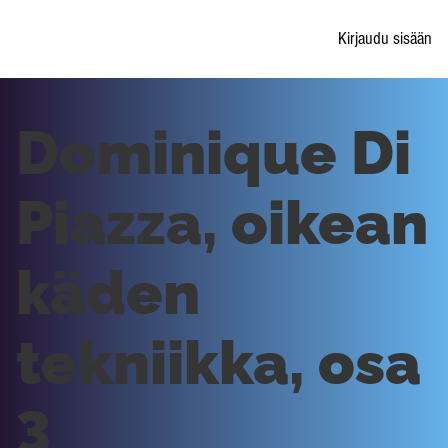
Kirjaudu sisään
Dominique Di
Piazza, oikean
käden
tekniikka, osa
3