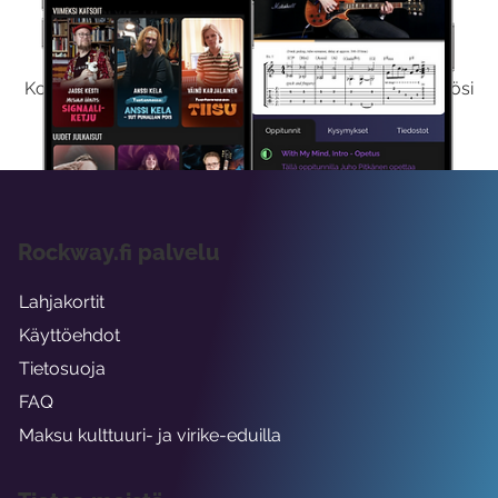
Kokeile Ilmaiseksi
Kokeilemalla ilmaiseksi saat koko sisältömme käyttöösi
viikon ajaksi.
Rockway.fi palvelu
Lahjakortit
Käyttöehdot
Tietosuoja
FAQ
Maksu kulttuuri- ja virike-eduilla