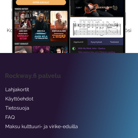
Kokeile Ilmaiseksi
Kokeilemalla ilmaiseksi saat koko sisältömme käyttöösi
viikon ajaksi.
Rockway.fi palvelu
Lahjakortit
Käyttöehdot
Tietosuoja
FAQ
Maksu kulttuuri- ja virike-eduilla