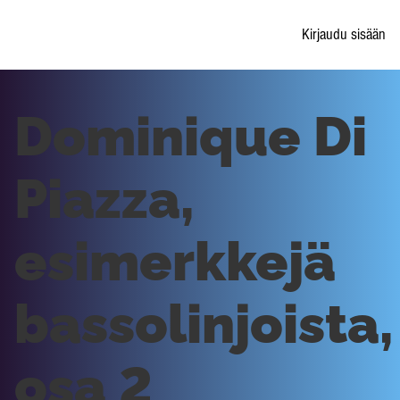
Kirjaudu sisään
Dominique Di
Piazza,
esimerkkejä
bassolinjoista,
osa 2