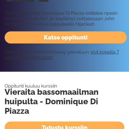
Tällä oppitunnilla Dominique Di Piazza esittelee ripeän
bassolinjan, jota hän on käyttänyt soittaessaan John
McLaughlinin kanssa kappaleella Hijacked.
Katso oppitunti
Vaatii kirjautumisen Rockway palveluun.
Voit kokeilla 7
päivää ilmaiseksi tästä!
Oppitunti kuuluu kurssiin
Vieraita bassomaailman
huipulta - Dominique Di
Piazza
Tutustu kurssiin