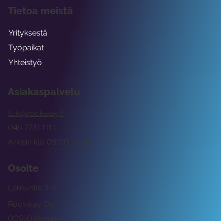
Tietoa meistä
Yrityksestä
Työpaikat
Yhteistyö
Asiakaspalvelu
tuki@rockway.fi
045 7731 1111
Arkisin klo 09:00 -15:00
Osoite
Lemuntie 3-5
Rockway Oy
00510 Helsinki