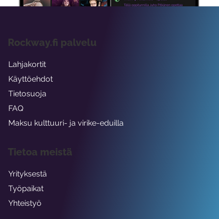
Rockway.fi palvelu
Lahjakortit
Käyttöehdot
Tietosuoja
FAQ
Maksu kulttuuri- ja virike-eduilla
Tietoa meistä
Yrityksestä
Työpaikat
Yhteistyö