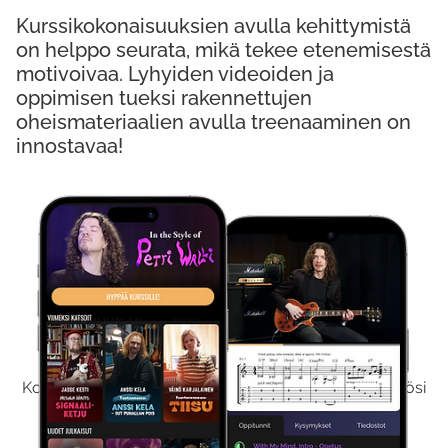
Kurssikokonaisuuksien avulla kehittymistä
on helppo seurata, mikä tekee etenemisestä
motivoivaa. Lyhyiden videoiden ja
oppimisen tueksi rakennettujen
oheismateriaalien avulla treenaaminen on
innostavaa!
Kokeile Ilmaiseksi
Kokeilemalla ilmaiseksi saat koko sisältömme käyttöösi
viikon ajaksi.