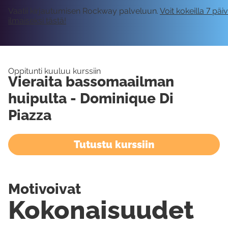
Vaatii kirjautumisen Rockway palveluun.
Voit kokeilla 7 päi
ilmaiseksi tästä!
Oppitunti kuuluu kurssiin
Vieraita bassomaailman
huipulta - Dominique Di
Piazza
Tutustu kurssiin
Motivoivat
Kokonaisuudet