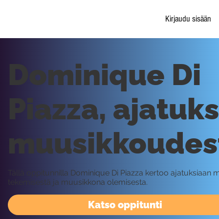
Kirjaudu sisään
Dominique Di
Piazza, ajatuks
muusikkoudes
Tällä oppitunnilla Dominique Di Piazza kertoo ajatuksiaan m
tekemisestä ja muusikkona olemisesta.
Katso oppitunti