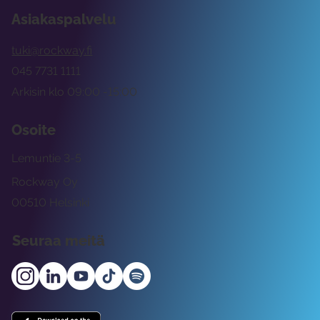
Asiakaspalvelu
tuki@rockway.fi
045 7731 1111
Arkisin klo 09:00 -15:00
Osoite
Lemuntie 3-5
Rockway Oy
00510 Helsinki
Seuraa meitä