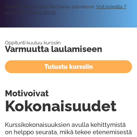
Vaatii kirjautumisen Rockway palveluun.
Voit kokeilla 7
päivää ilmaiseksi tästä!
Oppitunti kuuluu kurssiin
Varmuutta laulamiseen
Tutustu kurssiin
Motivoivat
Kokonaisuudet
Kurssikokonaisuuksien avulla kehittymistä
on helppo seurata, mikä tekee etenemisestä