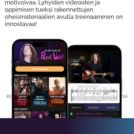
motivoivaa. Lyhyiden videoiden ja
oppimisen tueksi rakennettujen
oheismateriaalien avulla treenaaminen on
innostavaa!
Kokeile Ilmaiseksi
Kokeilemalla ilmaiseksi saat koko sisältömme käyttöösi
viikon ajaksi.