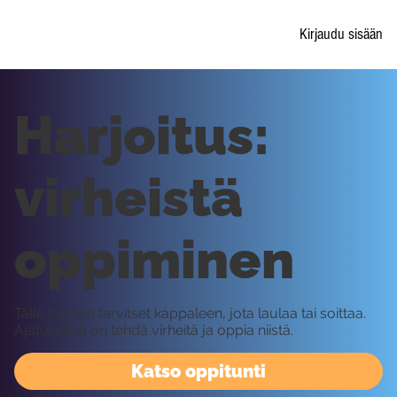
Kirjaudu sisään
Harjoitus:
virheistä
oppiminen
Tälle tunnille tarvitset kappaleen, jota laulaa tai soittaa.
Ajatuksena on tehdä virheitä ja oppia niistä.
Katso oppitunti