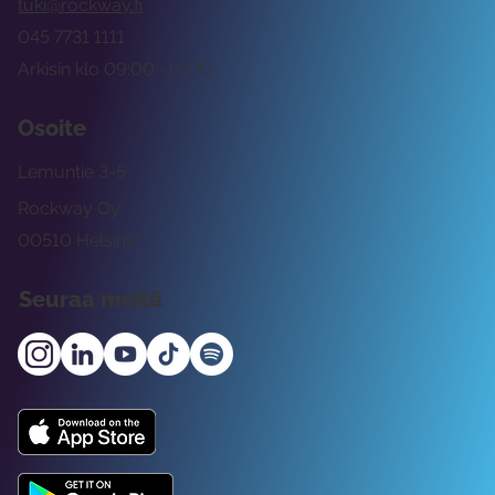
tuki@rockway.fi
045 7731 1111
Arkisin klo 09:00 -15:00
Osoite
Lemuntie 3-5
Rockway Oy
00510 Helsinki
Seuraa meitä