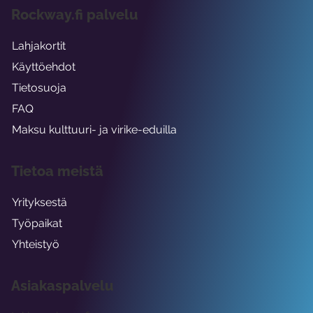
Rockway.fi palvelu
Lahjakortit
Käyttöehdot
Tietosuoja
FAQ
Maksu kulttuuri- ja virike-eduilla
Tietoa meistä
Yrityksestä
Työpaikat
Yhteistyö
Asiakaspalvelu