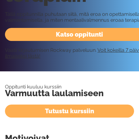
Tällä oppitunnilla puhutaan siitä, mitä eroa on opettamisella
valmentamisella, ja miten mentaalivalmennus eroaa terapi
Katso oppitunti
Vaatii kirjautumisen Rockway palveluun.
Voit kokeilla 7 päi
ilmaiseksi tästä!
Oppitunti kuuluu kurssiin
Varmuutta laulamiseen
Tutustu kurssiin
Motivoivat