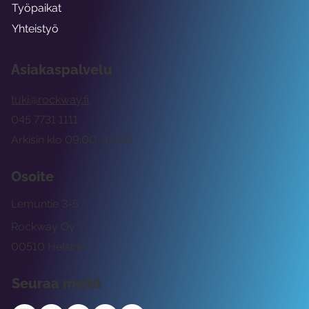
Työpaikat
Yhteistyö
Asiakaspalvelu
tuki@rockway.fi
045 7731 1111
Arkisin klo 09:00 -15:00
Osoite
Lemuntie 3-5
Rockway Oy
00510 Helsinki
Seuraa meitä