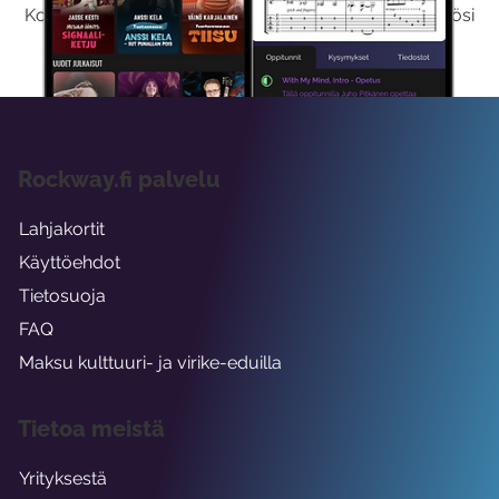
Kokeilemalla ilmaiseksi saat koko sisältömme käyttöösi
viikon ajaksi.
Rockway.fi palvelu
Lahjakortit
Käyttöehdot
Tietosuoja
FAQ
Maksu kulttuuri- ja virike-eduilla
Tietoa meistä
Yrityksestä