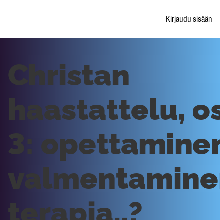
Kirjaudu sisään
Christan
haastattelu, o
3: opettamine
valmentamine
terapia..?