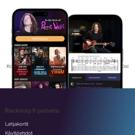
Kokeile Ilmaiseksi
Kokeilemalla ilmaiseksi saat koko sisältömme käyttöösi
viikon ajaksi.
Rockway.fi palvelu
Lahjakortit
Käyttöehdot