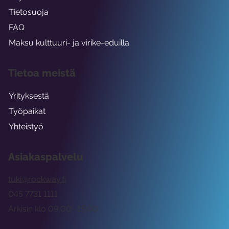
Tietosuoja
FAQ
Maksu kulttuuri- ja virike-eduilla
Tietoa meistä
Yrityksestä
Työpaikat
Yhteistyö
Asiakaspalvelu
tuki@rockway.fi
045 7731 1111
Arkisin klo 09:00 -15:00