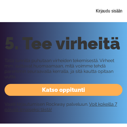
Kirjaudu sisään
5. Tee virheitä
Tällä tunnilla puhutaan virheiden tekemisestä. Virheet
mm. auttavat huomaamaan, mitä voimme tehdä
paremmin seuraavalla kerralla, ja sitä kautta opitaan
uutta.
Katso oppitunti
Vaatii kirjautumisen Rockway palveluun.
Voit kokeilla 7
päivää ilmaiseksi tästä!