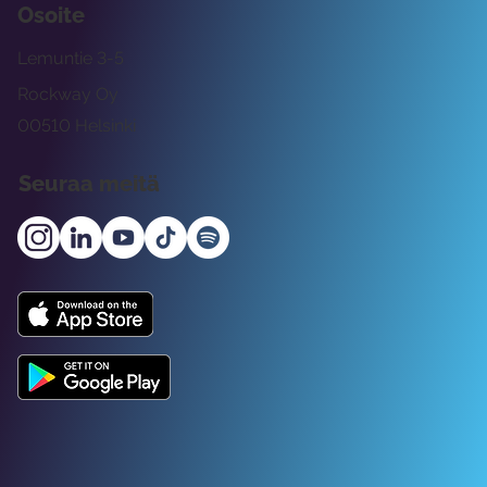
Osoite
Lemuntie 3-5
Rockway Oy
00510 Helsinki
Seuraa meitä