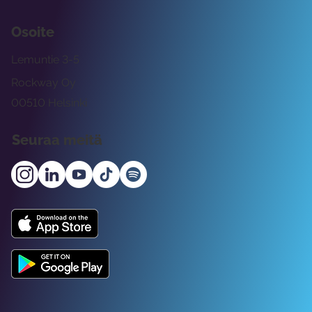
Osoite
Lemuntie 3-5
Rockway Oy
00510 Helsinki
Seuraa meitä