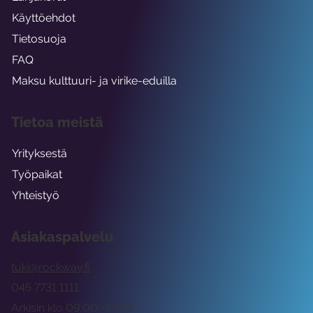
Käyttöehdot
Tietosuoja
FAQ
Maksu kulttuuri- ja virike-eduilla
Tietoa meistä
Yrityksestä
Työpaikat
Yhteistyö
Asiakaspalvelu
tuki@rockway.fi
045 7731 1111
Arkisin klo 09:00 -15:00