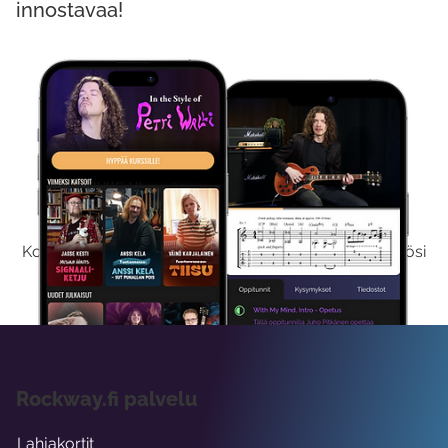
innostavaa!
Kokeile Ilmaiseksi
Kokeilemalla ilmaiseksi saat koko sisältömme käyttöösi
viikon ajaksi.
Rockway.fi palvelu
Lahjakortit