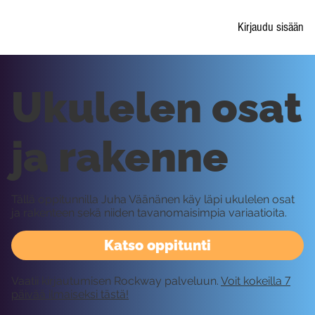
Kirjaudu sisään
Ukulelen osat
ja rakenne
Tällä oppitunnilla Juha Väänänen käy läpi ukulelen osat
ja rakenteen sekä niiden tavanomaisimpia variaatioita.
Katso oppitunti
Vaatii kirjautumisen Rockway palveluun.
Voit kokeilla 7
päivää ilmaiseksi tästä!