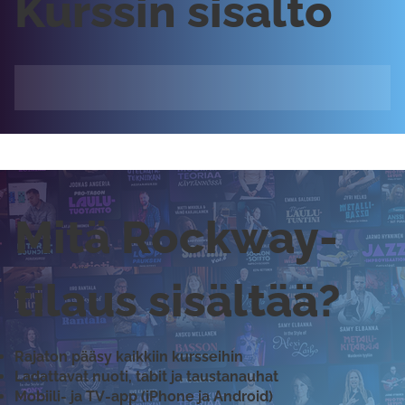
Kurssin sisältö
Mitä Rockway-
tilaus sisältää?
Rajaton pääsy kaikkiin kursseihin
Ladattavat nuoti, tabit ja taustanauhat
Mobiili- ja TV-app (iPhone ja Android)