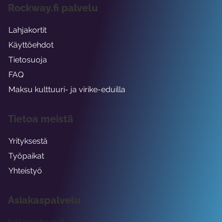
Rockway.fi palvelu
Lahjakortit
Käyttöehdot
Tietosuoja
FAQ
Maksu kulttuuri- ja virike-eduilla
Tietoa meistä
Yrityksestä
Työpaikat
Yhteistyö
Asiakaspalvelu
tuki@rockway.fi