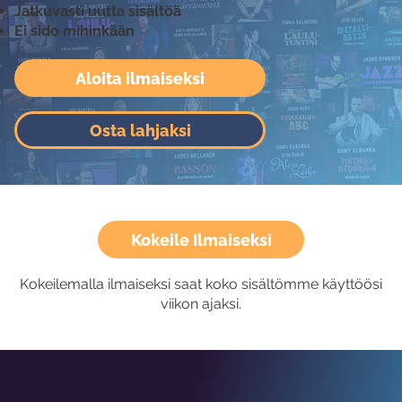
Jatkuvasti uutta sisältöä
Ei sido mihinkään
Aloita ilmaiseksi
Osta lahjaksi
Kokeile Ilmaiseksi
Kokeilemalla ilmaiseksi saat koko sisältömme käyttöösi
viikon ajaksi.