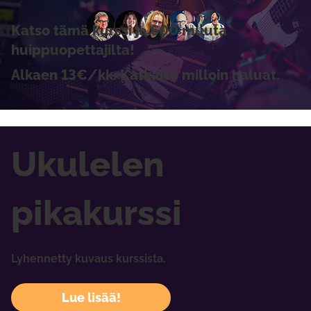
Katso tämä kurssi ja 600 muuta
huippuopettajilta!
Alkaen 13€/kk. Katkaise milloin haluat.
Ukulelen
pikakurssi
Lyhennetty kuvaus kurssista.
Lue lisää!