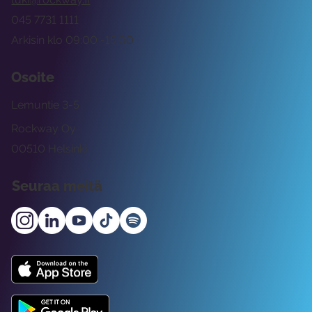
045 7731 1111
Arkisin klo 09:00 -15:00
Osoite
Lemuntie 3-5
Rockway Oy
00510 Helsinki
Seuraa meitä