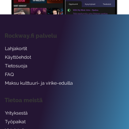
Rockway.fi palvelu
Lahjakortit
Käyttöehdot
Tietosuoja
FAQ
Maksu kulttuuri- ja virike-eduilla
Tietoa meistä
Yrityksestä
Työpaikat