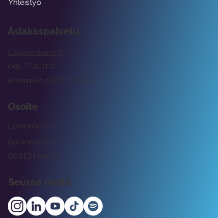
Yhteistyö
Asiakaspalvelu
tuki@rockway.fi
045 7731 1111
Arkisin klo 09:00 -15:00
Osoite
Lemuntie 3-5
Rockway Oy
00510 Helsinki
Seuraa meitä