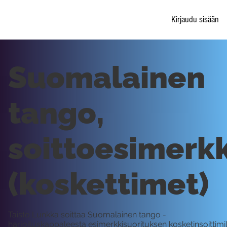
Kirjaudu sisään
Suomalainen
tango,
soittoesimerkk
(koskettimet)
Taisto Lunkka soittaa Suomalainen tango -
harjoituskappaleesta esimerkkisuorituksen kosketinsoittimil