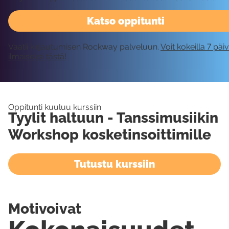
Katso oppitunti
Vaatii kirjautumisen Rockway palveluun.
Voit kokeilla 7 päi
ilmaiseksi tästä!
Oppitunti kuuluu kurssiin
Tyylit haltuun - Tanssimusiikin
Workshop kosketinsoittimille
Tutustu kurssiin
Motivoivat