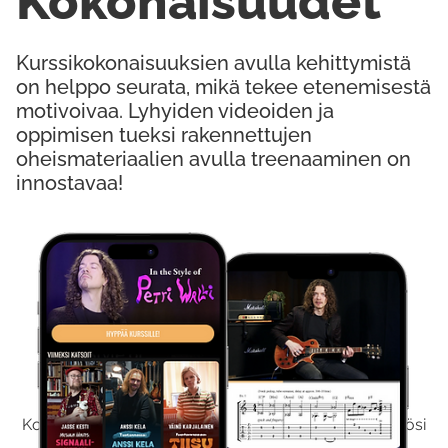
Kokonaisuudet
Kurssikokonaisuuksien avulla kehittymistä
on helppo seurata, mikä tekee etenemisestä
motivoivaa. Lyhyiden videoiden ja
oppimisen tueksi rakennettujen
oheismateriaalien avulla treenaaminen on
innostavaa!
Kokeile Ilmaiseksi
Kokeilemalla ilmaiseksi saat koko sisältömme käyttöösi
viikon ajaksi.