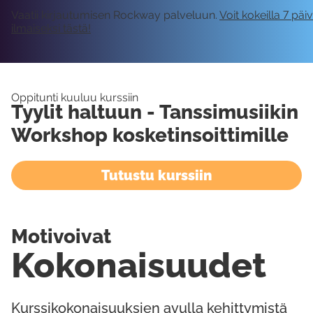
Vaatii kirjautumisen Rockway palveluun.
Voit kokeilla 7 päi
ilmaiseksi tästä!
Oppitunti kuuluu kurssiin
Tyylit haltuun - Tanssimusiikin
Workshop kosketinsoittimille
Tutustu kurssiin
Motivoivat
Kokonaisuudet
Kurssikokonaisuuksien avulla kehittymistä