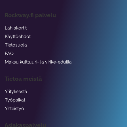
Rockway.fi palvelu
Lahjakortit
Käyttöehdot
Tietosuoja
FAQ
Maksu kulttuuri- ja virike-eduilla
Tietoa meistä
Yrityksestä
Työpaikat
Yhteistyö
Asiakaspalvelu