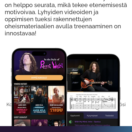
on helppo seurata, mikä tekee etenemisestä
motivoivaa. Lyhyiden videoiden ja
oppimisen tueksi rakennettujen
oheismateriaalien avulla treenaaminen on
innostavaa!
Kokeile Ilmaiseksi
Kokeilemalla ilmaiseksi saat koko sisältömme käyttöösi
viikon ajaksi.