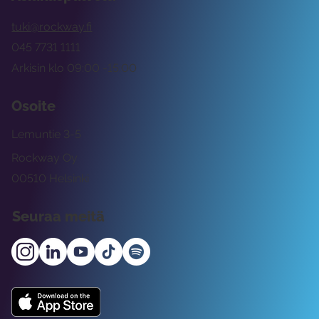
tuki@rockway.fi
045 7731 1111
Arkisin klo 09:00 -15:00
Osoite
Lemuntie 3-5
Rockway Oy
00510 Helsinki
Seuraa meitä