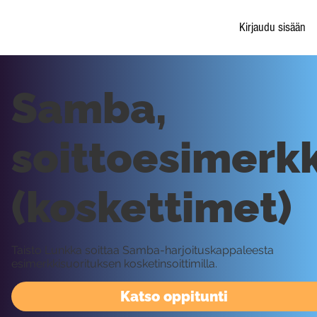
Kirjaudu sisään
Samba,
soittoesimerkk
(koskettimet)
Taisto Lunkka soittaa Samba-harjoituskappaleesta
esimerkkisuorituksen kosketinsoittimilla.
Katso oppitunti