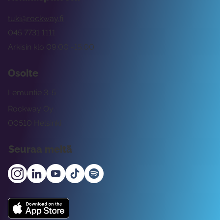
tuki@rockway.fi
045 7731 1111
Arkisin klo 09:00 -15:00
Osoite
Lemuntie 3-5
Rockway Oy
00510 Helsinki
Seuraa meitä