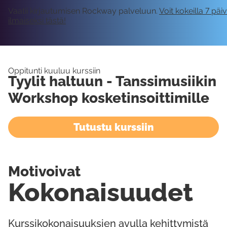
Vaatii kirjautumisen Rockway palveluun.
Voit kokeilla 7 päi
ilmaiseksi tästä!
Oppitunti kuuluu kurssiin
Tyylit haltuun - Tanssimusiikin
Workshop kosketinsoittimille
Tutustu kurssiin
Motivoivat
Kokonaisuudet
Kurssikokonaisuuksien avulla kehittymistä