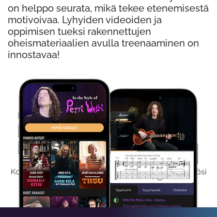
on helppo seurata, mikä tekee etenemisestä
motivoivaa. Lyhyiden videoiden ja
oppimisen tueksi rakennettujen
oheismateriaalien avulla treenaaminen on
innostavaa!
Kokeile Ilmaiseksi
Kokeilemalla ilmaiseksi saat koko sisältömme käyttöösi
viikon ajaksi.