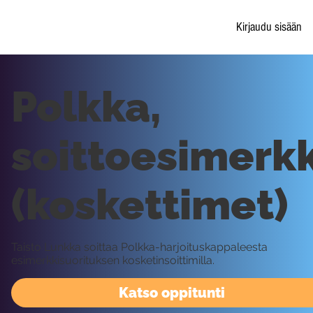
Kirjaudu sisään
Polkka,
soittoesimerkk
(koskettimet)
Taisto Lunkka soittaa Polkka-harjoituskappaleesta
esimerkkisuorituksen kosketinsoittimilla.
Katso oppitunti