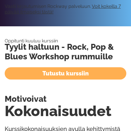
Vaatii kirjautumisen Rockway palveluun.
Voit kokeilla 7
päivää ilmaiseksi tästä!
Oppitunti kuuluu kurssiin
Tyylit haltuun - Rock, Pop &
Blues Workshop rummuille
Tutustu kurssiin
Motivoivat
Kokonaisuudet
Kurssikokonaisuuksien avulla kehittymistä