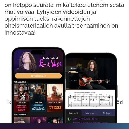
on helppo seurata, mikä tekee etenemisestä
motivoivaa. Lyhyiden videoiden ja
oppimisen tueksi rakennettujen
oheismateriaalien avulla treenaaminen on
innostavaa!
Kokeile Ilmaiseksi
Kokeilemalla ilmaiseksi saat koko sisältömme käyttöösi
viikon ajaksi.