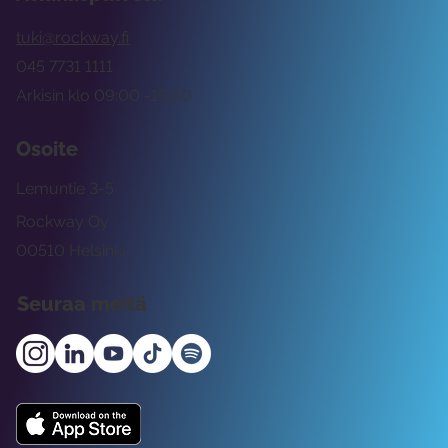
tuki@rockway.fi
045 7731 1111
Arkisin klo 09:00 -15:00
Osoite
Lemuntie 3-5
Rockway Oy
00510 Helsinki
Seuraa meitä