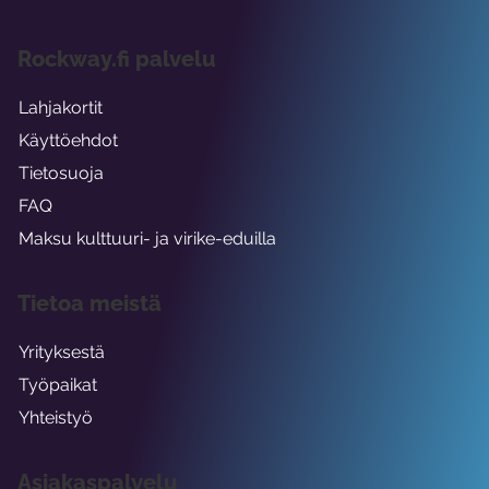
Rockway.fi palvelu
Lahjakortit
Käyttöehdot
Tietosuoja
FAQ
Maksu kulttuuri- ja virike-eduilla
Tietoa meistä
Yrityksestä
Työpaikat
Yhteistyö
Asiakaspalvelu