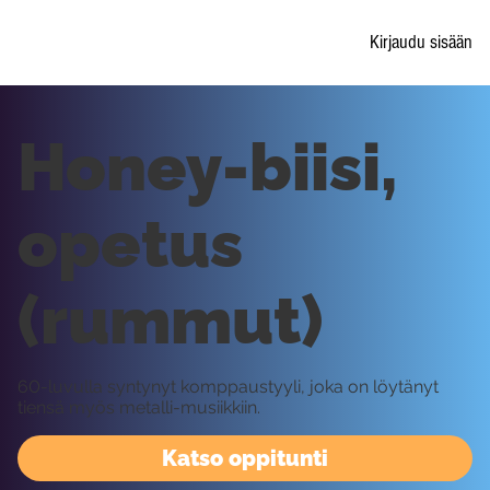
Kirjaudu sisään
Honey-biisi,
opetus
(rummut)
60-luvulla syntynyt komppaustyyli, joka on löytänyt
tiensä myös metalli-musiikkiin.
Katso oppitunti