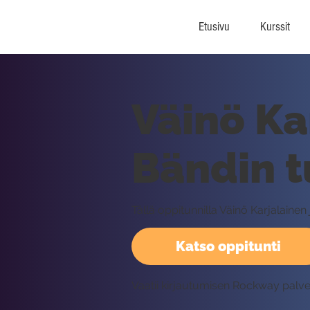
Etusivu
Kurssit
Väinö Kar
Bändin 
Tällä oppitunnilla Väinö Karjalaine
Katso oppitunti
Vaatii kirjautumisen Rockway palv