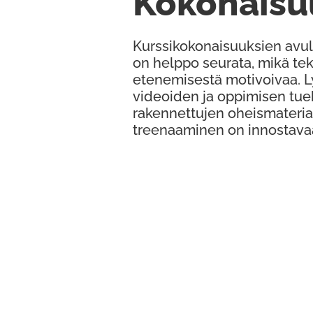
Kokonaisu
Kurssikokonaisuuksien avul
on helppo seurata, mikä te
etenemisestä motivoivaa. 
videoiden ja oppimisen tue
rakennettujen oheismateria
treenaaminen on innostava