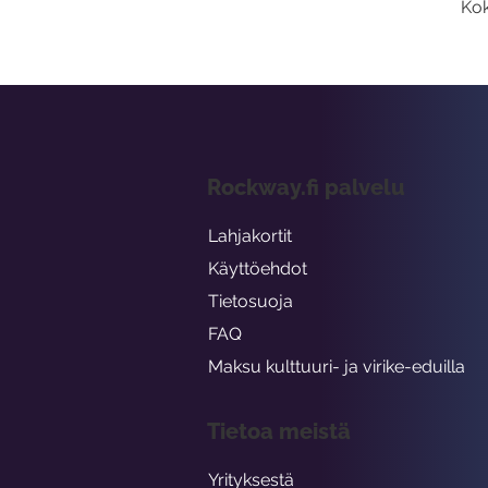
Kok
Rockway.fi palvelu
Lahjakortit
Käyttöehdot
Tietosuoja
FAQ
Maksu kulttuuri- ja virike-eduilla
Tietoa meistä
Yrityksestä