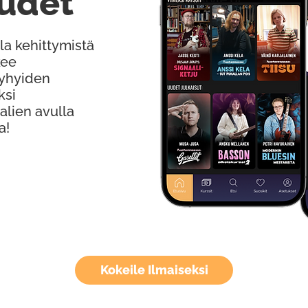
udet
la kehittymistä
kee
Lyhyiden
ksi
alien avulla
a!
Kokeile Ilmaiseksi