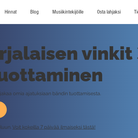
Hinnat
Blog
Musiikintekijöille
Osta lahjaksi
Ti
jalaisen vinkit 
tuottaminen
n jakaa omia ajatuksiaan bändin tuottamisesta.
eluun.
Voit kokeilla 7 päivää ilmaiseksi tästä!