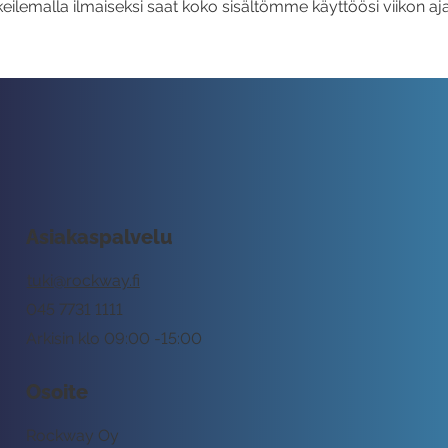
eilemalla ilmaiseksi saat koko sisältömme käyttöösi viikon aja
Asiakaspalvelu
tuki@rockway.fi
045 7731 1111
Arkisin klo 09:00 -15:00
Osoite
Rockway Oy