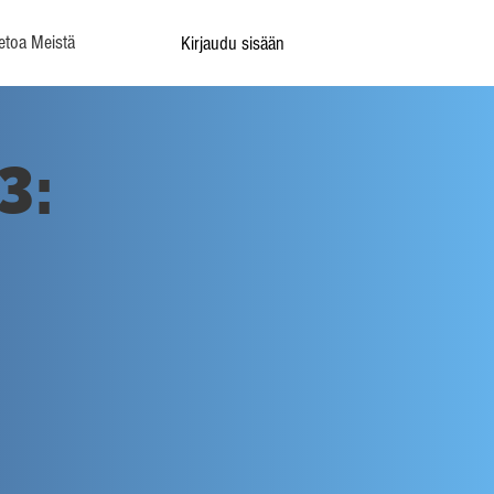
etoa Meistä
Kirjaudu sisään
3: